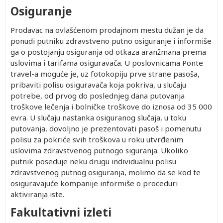
Osiguranje
Prodavac na ovlašćenom prodajnom mestu dužan je da
ponudi putniku zdravstveno putno osiguranje i informiše
ga o postojanju osiguranja od otkaza aranžmana prema
uslovima i tarifama osiguravača. U poslovnicama Ponte
travel-a moguće je, uz fotokopiju prve strane pasoša,
pribaviti polisu osiguravača koja pokriva, u slučaju
potrebe, od prvog do poslednjeg dana putovanja
troškove lečenja i bolničke troškove do iznosa od 35 000
evra. U slučaju nastanka osiguranog slučaja, u toku
putovanja, dovoljno je prezentovati pasoš i pomenutu
polisu za pokriće svih troškova u roku utvrđenim
uslovima zdravstvenog putnogo siguranja. Ukoliko
putnik poseduje neku drugu individualnu polisu
zdravstvenog putnog osiguranja, molimo da se kod te
osiguravajuće kompanije informiše o proceduri
aktiviranja iste.
Fakultativni izleti