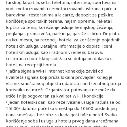
turskog kupatila, sefa, telefona, interneta, sportova na
vodi-motorizovanih i nemotorizovanih, ishrana i piće u
barovima i restoranima a la carte, depozit za peškire,
korišćenje sportskih terena, najam opreme, reketa i
loptica za tenis, korišćenje usluge hemijskog čišćenja,
peglanja i pranja veša, parkinga, garaže i slično. Doplata,
na licu mesta, na recepciji hotela, za korišćenje pojedinih
hotelskih usluga. Detaljne informacije o doplati i ceni
hotelskih usluga, kao i radnom vremenu barova,
restorana i hotelskog sadržaja se dobija po dolasku u
hotel, na recepciji hotela.
• Jačina signala Wi-Fi internet konekcije zavisi od
kvaliteta signala koji pruža lokalni provajder kojeg je
vlasnik smeštajnog objekta odabrao i od trenutnog broja
korisnika na mreži. Organizator putovanja ne može da
utiče i nije odgovoran za kvalitet Wi-Fi konekcije.
• Jedan hotelski dan, kao rezervisane usluge računa se od
15h00/ datuma početka smeštaja do 10h00 poslednjeg
dana smeštaja, bez obzira kada gost uđe u hotel. Svako
korišćenje soba i usluga u hotelu prvog dana aranžmana
pre 15h00 i poslednjeg dana nakon 10h00 iziskuje