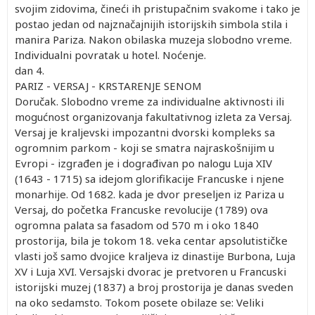
svojim zidovima, čineći ih pristupačnim svakome i tako je
postao jedan od najznačajnijih istorijskih simbola stila i
manira Pariza. Nakon obilaska muzeja slobodno vreme.
Individualni povratak u hotel. Noćenje.
dan 4.
PARIZ - VERSAJ - KRSTARENJE SENOM
Doručak. Slobodno vreme za individualne aktivnosti ili
mogućnost organizovanja fakultativnog izleta za Versaj.
Versaj je kraljevski impozantni dvorski kompleks sa
ogromnim parkom - koji se smatra najraskošnijim u
Evropi - izgrađen je i dograđivan po nalogu Luja XIV
(1643 - 1715) sa idejom glorifikacije Francuske i njene
monarhije. Od 1682. kada je dvor preseljen iz Pariza u
Versaj, do početka Francuske revolucije (1789) ova
ogromna palata sa fasadom od 570 m i oko 1840
prostorija, bila je tokom 18. veka centar apsolutističke
vlasti još samo dvojice kraljeva iz dinastije Burbona, Luja
XV i Luja XVI. Versajski dvorac je pretvoren u Francuski
istorijski muzej (1837) a broj prostorija je danas sveden
na oko sedamsto. Tokom posete obilaze se: Veliki