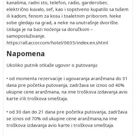
kanalima, radni sto, telefon, radio, garderober,
električno kuvalo, sef, kao i sopstveno kupatilo sa tušem
ili kadom, fenom za kosu i toaletnim priborom. Neke
sobe gledaju na grad, a neke na unutrašnje dvorište.
Usluga je na bazi noćenja sa doručkom –
samoposluživanje.
https://all.accor.com/hotel/0635/index.en.shtml
Napomena
Ukoliko putnik otkaže ugovor o putovanju:
• od momenta rezervacije i ugovaranja aranžmana do 31
dana pre početka putovanja, zadržava se iznos od 40%
ukupne cene aranžmana, na ime troškova izdavanja avio
karte i/ili troškova smeštaja.
• od 30 dan do 21 dana pre početka putovanja, zadržava
se iznos od 70% od ukupne cene aranžmana,na ime
troškova izdavanja avio karte i troškova smeštaja.