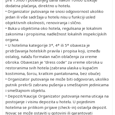
dodatna plaćanja, direktno u hotelu.
• Organizator putovanja ne snosi odgovornost ukoliko
jedan ili više sadržaja u hotelu nisu u funkciji usled
objektivnih okolnosti, renoviranja i slično.
• Buka u objektima oko hotela, regulisana je lokalnim
zakonima i propisima; nadležnost lokalnih inspekcijskih
organa.
• U hotelima kategorije 3*, 4* ili 5* obaveza je
pridržavanja hotelskih pravila i propisa koji, između
ostalog, nalažu formalan način oblačenja za vreme
obroka. Obavezan je "dress code" za vreme obroka u
restoranima svih hotela (zabrana ulaska u kupaćim
kostimima, šorcu, kratkim pantalonama, bez obuće)
• Organizator putovanja ne može biti odgovoran, ukoliko
putnik prekrši zabranu pušenja u smeštajnim jedinicama
i smeštajnom objektu.
• Depozit/Kaucija: Organizator putovanja nema uticaja na
postojanje i visinu depozita u hotelu. U pojedinim
hotelima se prilikom prijave (check-in) ostavlja depozit.
Novac se može ostaviti u gotovini ili garantovati