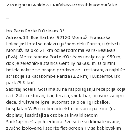
27&nights=1&hideWDR=false&accessibleRoom=false
--
bis Paris Porte D'Orleans 3*
Adresa: 33, Rue Barbès, 92120 Monruž, Francuska
Lokacija: Hotel se nalazi u južnom delu Pariza, u četvrti
Monruž, na oko 21 km od aerodroma Paris-Beauvais
(BVA). Metro stanica Porte d'Orléans udaljena je 950 m,
dok je železnička stanica Gentilly na 600 m. U blizini
hotela nalaze se brojne prodavnice i restorani, a najbliže
atrakcije su Katakombe Pariza (2,2 km) i Luksemburški
park (3,8 km).
Sadržaj hotela: Gostima su na raspolaganju recepcija koja
radi 24h, restoran, bar, terasa, snek-bar, prostor za igru
dece, društvene igre, automat za piće i grickalice,
besplatan WiFi u celom objektu, privatni parking (uz
doplatu) i sadržaji za osobe sa invaliditetom.
Sadržaj smeštajnih jedinica: Sve sobe su klimatizovane,
zvučno izolovane i sadrže flat-screen TV sa kablovskim