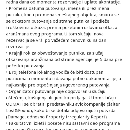
radna dana od momenta rezervacije i uplate akontacije.
• Promena datuma putovanja, imena ili prezimena
putnika, kao i promena smeštajnog objekta, smatra se
se otkazom putovanja od strane putnika i podleže
troškovima otkaza, prema posebnim uslovima otkaza
aranžmana ovog programa. U tom slučaju, nova
rezervacija se vrši po važećem cenovniku na dan
rezervacije.
• Krajnji rok za obaveštavanje putnika, za slučaj
otkazivanja aranžmana od strane agencije je 5 dana pre
početka putovanja.
• Broj telefona lokalnog vodiča će biti dostupan
putnicima u momentu izdavanja putne dokumentacije, a
najkasnije pre otpočinjanja ugovorenog putovanja.
• Organizator putovanja nije odgovoran u slučaju
oštećenja, kašnjenja ili gubitka prtljaga. U tom slučaju
ODMAH se obratiti predstavniku aviokompanije (šalter
Lost&Found), kako bi se dobila odgovarajuću potvrda
(Damage, odnosno Property Irregularity Report).
• Fakultativni izleti i posete nisu sastavni deo programa
putovanja.Organizator putovanja nije odgovoran za