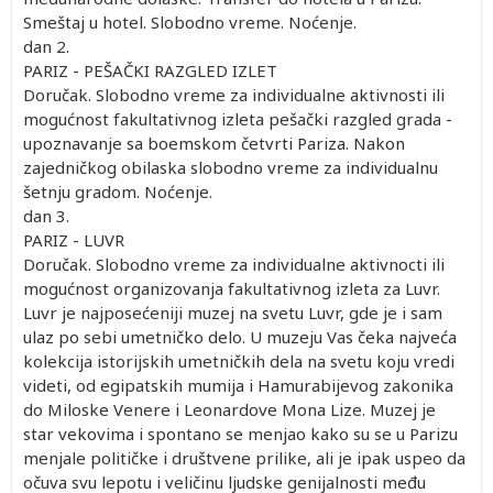
Smeštaj u hotel. Slobodno vreme. Noćenje.
dan 2.
PARIZ - PEŠAČKI RAZGLED IZLET
Doručak. Slobodno vreme za individualne aktivnosti ili
mogućnost fakultativnog izleta pešački razgled grada -
upoznavanje sa boemskom četvrti Pariza. Nakon
zajedničkog obilaska slobodno vreme za individualnu
šetnju gradom. Noćenje.
dan 3.
PARIZ - LUVR
Doručak. Slobodno vreme za individualne aktivnocti ili
mogućnost organizovanja fakultativnog izleta za Luvr.
Luvr je najposećeniji muzej na svetu Luvr, gde je i sam
ulaz po sebi umetničko delo. U muzeju Vas čeka najveća
kolekcija istorijskih umetničkih dela na svetu koju vredi
videti, od egipatskih mumija i Hamurabijevog zakonika
do Miloske Venere i Leonardove Mona Lize. Muzej je
star vekovima i spontano se menjao kako su se u Parizu
menjale političke i društvene prilike, ali je ipak uspeo da
očuva svu lepotu i veličinu ljudske genijalnosti među