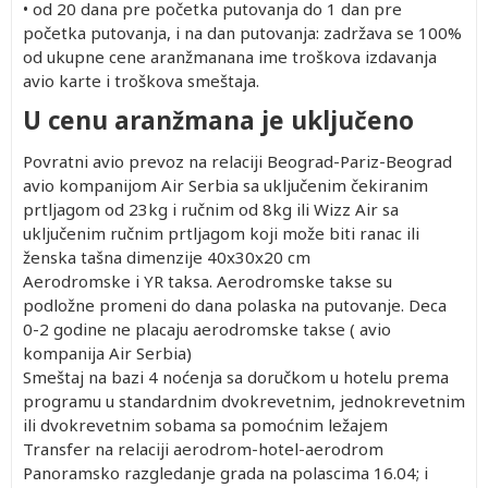
• od 20 dana pre početka putovanja do 1 dan pre
početka putovanja, i na dan putovanja: zadržava se 100%
od ukupne cene aranžmanana ime troškova izdavanja
avio karte i troškova smeštaja.
U cenu aranžmana je uključeno
Povratni avio prevoz na relaciji Beograd-Pariz-Beograd
avio kompanijom Air Serbia sa uključenim čekiranim
prtljagom od 23kg i ručnim od 8kg ili Wizz Air sa
uključenim ručnim prtljagom koji može biti ranac ili
ženska tašna dimenzije 40x30x20 cm
Aerodromske i YR taksa. Aerodromske takse su
podložne promeni do dana polaska na putovanje. Deca
0-2 godine ne placaju aerodromske takse ( avio
kompanija Air Serbia)
Smeštaj na bazi 4 noćenja sa doručkom u hotelu prema
programu u standardnim dvokrevetnim, jednokrevetnim
ili dvokrevetnim sobama sa pomoćnim ležajem
Transfer na relaciji aerodrom-hotel-aerodrom
Panoramsko razgledanje grada na polascima 16.04; i