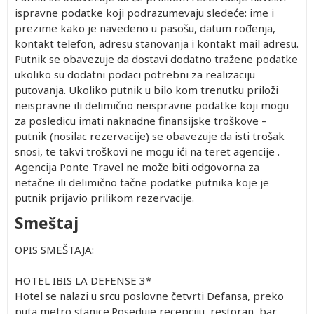
ispravne podatke koji podrazumevaju sledeće: ime i
prezime kako je navedeno u pasošu, datum rođenja,
kontakt telefon, adresu stanovanja i kontakt mail adresu.
Putnik se obavezuje da dostavi dodatno tražene podatke
ukoliko su dodatni podaci potrebni za realizaciju
putovanja. Ukoliko putnik u bilo kom trenutku priloži
neispravne ili delimično neispravne podatke koji mogu
za posledicu imati naknadne finansijske troškove –
putnik (nosilac rezervacije) se obavezuje da isti trošak
snosi, te takvi troškovi ne mogu ići na teret agencije .
Agencija Ponte Travel ne može biti odgovorna za
netačne ili delimično tačne podatke putnika koje je
putnik prijavio prilikom rezervacije.
Smeštaj
OPIS SMEŠTAJA:
HOTEL IBIS LA DEFENSE 3*
Hotel se nalazi u srcu poslovne četvrti Defansa, preko
puta metro stanice.Poseduje recepciju, restoran, bar,