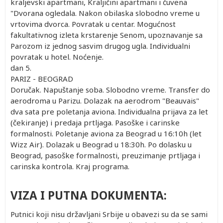
kraljevski apartmani, Kraljičini apartmani i čuvena
"Dvorana ogledala. Nakon obilaska slobodno vreme u
vrtovima dvorca. Povratak u centar. Mogućnost
fakultativnog izleta krstarenje Senom, upoznavanje sa
Parozom iz jednog sasvim drugog ugla. Individualni
povratak u hotel. Noćenje.
dan 5.
PARIZ - BEOGRAD
Doručak. Napuštanje soba. Slobodno vreme. Transfer do
aerodroma u Parizu. Dolazak na aerodrom "Beauvais"
dva sata pre poletanja aviona. Individualna prijava za let
(čekiranje) i predaja prtljaga. Pasoške i carinske
formalnosti. Poletanje aviona za Beograd u 16:10h (let
Wizz Air). Dolazak u Beograd u 18:30h. Po dolasku u
Beograd, pasoške formalnosti, preuzimanje prtljaga i
carinska kontrola. Kraj programa.
VIZA I PUTNA DOKUMENTA:
Putnici koji nisu državljani Srbije u obavezi su da se sami