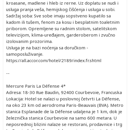
kroasane, madlene i hleb iz rerne. Uz doplatu se nudi i
usluga pranja veša, hemijskog čišćenja i usluga u sobi.
Sadržaj soba: Sve sobe imaju sopstveno kupatilo sa
kadom ili tušem, fenom za kosu i besplatnim toaletnim
priborom. Opremljene su radnim stolom, satelitskom
televizijom, klima-uređajem, garderoberom i zvučno
izolovanim prozorima.
Usluga je na bazi noćenja sa doručkom -
samoposluživanje.
https://all.accor.com/hotel/2189/index.fr.shtml
--
Mercure Paris La Défense 4*
Adresa: 18-30 Rue Baudin, 92400 Courbevoie, Francuska
Lokacija: Hotel se nalazi u poslovnoj četvrti La Défense,
na oko 23 km od aerodroma Paris-Beauvais (BVA). Metro
stanica Esplanade de la Défense udaljena je 1 km, dok je
železnička stanica Courbevoie na samo 600 metara. U
neposrednoj blizini nalaze se restorani, prodavnice i trg