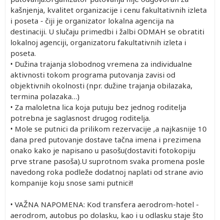
kašnjenja, kvalitet organizacije i cenu fakultativnih izleta
i poseta - čiji je organizator lokalna agencija na
destinaciji. U slučaju primedbi i žalbi ODMAH se obratiti
lokalnoj agenciji, organizatoru fakultativnih izleta i
poseta.
• Dužina trajanja slobodnog vremena za individualne
aktivnosti tokom programa putovanja zavisi od
objektivnih okolnosti (npr. dužine trajanja obilazaka,
termina polazaka…)
• Za maloletna lica koja putuju bez jednog roditelja
potrebna je saglasnost drugog roditelja.
• Mole se putnici da prilikom rezervacije ,a najkasnije 10
dana pred putovanje dostave tačna imena i prezimena
onako kako je napisano u pasošu(dostaviti fotokopiju
prve strane pasoša).U suprotnom svaka promena posle
navedong roka podleže dodatnoj naplati od strane avio
kompanije koju snose sami putnici!!
• VAŽNA NAPOMENA: Kod transfera aerodrom-hotel -
aerodrom, autobus po dolasku, kao i u odlasku staje što