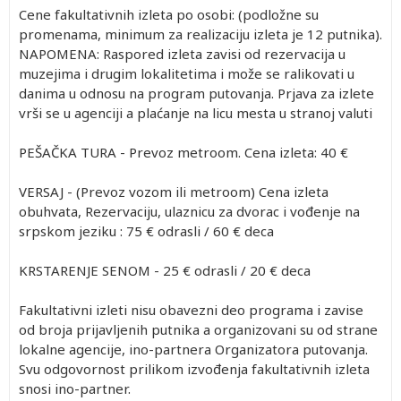
Cene fakultativnih izleta po osobi: (podložne su
promenama, minimum za realizaciju izleta je 12 putnika).
NAPOMENA: Raspored izleta zavisi od rezervacija u
muzejima i drugim lokalitetima i može se ralikovati u
danima u odnosu na program putovanja. Prjava za izlete
vrši se u agenciji a plaćanje na licu mesta u stranoj valuti
PEŠAČKA TURA - Prevoz metroom. Cena izleta: 40 €
VERSAJ - (Prevoz vozom ili metroom) Cena izleta
obuhvata, Rezervaciju, ulaznicu za dvorac i vođenje na
srpskom jeziku : 75 € odrasli / 60 € deca
KRSTARENJE SENOM - 25 € odrasli / 20 € deca
Fakultativni izleti nisu obavezni deo programa i zavise
od broja prijavljenih putnika a organizovani su od strane
lokalne agencije, ino-partnera Organizatora putovanja.
Svu odgovornost prilikom izvođenja fakultativnih izleta
snosi ino-partner.