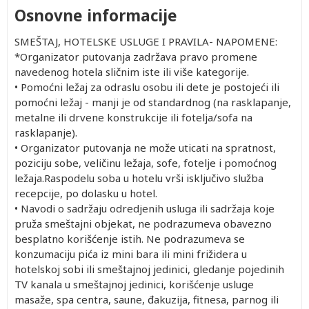
Osnovne informacije
SMEŠTAJ, HOTELSKE USLUGE I PRAVILA- NAPOMENE:
*Organizator putovanja zadržava pravo promene
navedenog hotela sličnim iste ili više kategorije.
• Pomoćni ležaj za odraslu osobu ili dete je postojeći ili
pomoćni ležaj - manji je od standardnog (na rasklapanje,
metalne ili drvene konstrukcije ili fotelja/sofa na
rasklapanje).
• Organizator putovanja ne može uticati na spratnost,
poziciju sobe, veličinu ležaja, sofe, fotelje i pomoćnog
ležaja.Raspodelu soba u hotelu vrši isključivo služba
recepcije, po dolasku u hotel.
• Navodi o sadržaju odredjenih usluga ili sadržaja koje
pruža smeštajni objekat, ne podrazumeva obavezno
besplatno korišćenje istih. Ne podrazumeva se
konzumaciju pića iz mini bara ili mini frižidera u
hotelskoj sobi ili smeštajnoj jedinici, gledanje pojedinih
TV kanala u smeštajnoj jedinici, korišćenje usluge
masaže, spa centra, saune, đakuzija, fitnesa, parnog ili