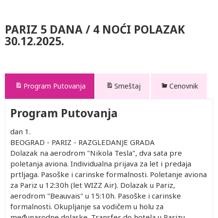
PARIZ 5 DANA / 4 NOĆI POLAZAK
30.12.2025.
Program Putovanja
Smeštaj
Cenovnik
Program Putovanja
dan 1.
BEOGRAD - PARIZ - RAZGLEDANJE GRADA
Dolazak na aerodrom "Nikola Tesla", dva sata pre
poletanja aviona. Individualna prijava za let i predaja
prtljaga. Pasoške i carinske formalnosti. Poletanje aviona
za Pariz u 12:30h (let WIZZ Air). Dolazak u Pariz,
aerodrom "Beauvais" u 15:10h. Pasoške i carinske
formalnosti. Okupljanje sa vodičem u holu za
međunarodne dolaske. Transfer do hotela u Parizu.