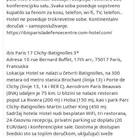
konferencijsku salu...Svaka soba poseduje sopstveno
kupatilo sa fenom za kosu, telefon, wi-fi, TV, telefon...
Hotel ne poseduje trokrevetne sobe. Kontinentalni
doručak – samoposluživanje.
https://ibisparisladefensecentre.com-hotel.com/
ibis Paris 17 Clichy-Batignolles 3*
Adresa: 10 rue Bernard Buffet, 17th arr., 75017 Paris,
Francuska
Lokacija: Hotel se nalazi u četvrti Batignolles, na 300
metara od metro stanica Brochant (linija 13) i Porte de
Clichy (linije 13, 14 i RER C). Aerodrom Paris Beauvais
(BVA) udaljen je 75 km. U blizini se nalaze restorani
poput La Riviera (200 m) i Hoba (150 m), kao i park Parc
Clichy-Batignolles-Martin Luther King (450 m).
Sadržaj hotela: Hotel nudi besplatan WiFi, tri restorana,
24-časovnu recepciju, privatni parking uz doplatu (20
EUR/dan) i konferencijske sale. Gostima je dostupan
švedski sto sa toplim doručkom, uključujući sveže