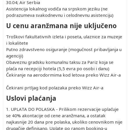
30.04; Air Serbia
Asistencija lokalnog vodiča na srpskom jeziku (ne
podrazumeva svakodnevnu i celodnevnu asistenciju)
U cenu aranžmana nije uključeno
Troškovi fakultativnih izleta i poseta, ulaznice za muzeje
i lokalitete
Putno zdravstveno osiguranje (mogućnost pribavljanja u
agenciji)
Obaveznu gradsku komunalnu taksu za Pariz koja se
plaća na recepciji hotela (5,5 evra po osobi i danu)
Čekiranje na aerodormima kod letova preko Wizz Air-a
Čekirani prtljag kod polazaka preko Wizz Air-a
Uslovi plaćanja
1. UPLATA DO POLASKA - Prilikom rezervacije uplaćuje
se 40% akontacije od cene aranžmana, a ostatak
najkasnije 20 dana pre polaska, ukoliko cenovnikom nije
drugačije definisano. Uplate po ranom booking-u