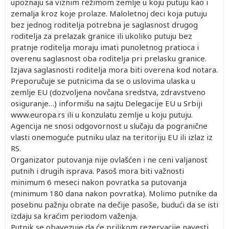
upoznaju sa viznim režimom zemlje u koju putuju kao i
zemalja kroz koje prolaze. Maloletnoj deci koja putuju
bez jednog roditelja potrebna je saglasnost drugog
roditelja za prelazak granice ili ukoliko putuju bez
pratnje roditelja moraju imati punoletnog pratioca i
overenu saglasnost oba roditelja pri prelasku granice.
Izjava saglasnosti roditelja mora biti overena kod notara.
Preporučuje se putnicima da se o uslovima ulaska u
zemlje EU (dozvoljena novčana sredstva, zdravstveno
osiguranje…) informišu na sajtu Delegacije EU u Srbiji
www.europa.rs ili u konzulatu zemlje u koju putuju.
Agencija ne snosi odgovornost u slučaju da pogranične
vlasti onemoguće putniku ulaz na teritoriju EU ili izlaz iz
RS.
Organizator putovanja nije ovlašćen i ne ceni valjanost
putnih i drugih isprava. Pasoš mora biti važnosti
minimum 6 meseci nakon povratka sa putovanja
(minimum 180 dana nakon povratka). Molimo putnike da
posebnu pažnju obrate na dečije pasoše, budući da se isti
izdaju sa kraćim periodom važenja.
Putnik se obavezuje da će prilikom rezervacije navesti