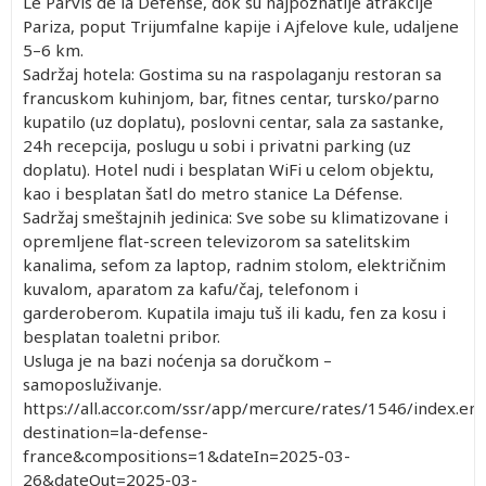
Le Parvis de la Défense, dok su najpoznatije atrakcije
Pariza, poput Trijumfalne kapije i Ajfelove kule, udaljene
5–6 km.
Sadržaj hotela: Gostima su na raspolaganju restoran sa
francuskom kuhinjom, bar, fitnes centar, tursko/parno
kupatilo (uz doplatu), poslovni centar, sala za sastanke,
24h recepcija, poslugu u sobi i privatni parking (uz
doplatu). Hotel nudi i besplatan WiFi u celom objektu,
kao i besplatan šatl do metro stanice La Défense.
Sadržaj smeštajnih jedinica: Sve sobe su klimatizovane i
opremljene flat-screen televizorom sa satelitskim
kanalima, sefom za laptop, radnim stolom, električnim
kuvalom, aparatom za kafu/čaj, telefonom i
garderoberom. Kupatila imaju tuš ili kadu, fen za kosu i
besplatan toaletni pribor.
Usluga je na bazi noćenja sa doručkom –
samoposluživanje.
https://all.accor.com/ssr/app/mercure/rates/1546/index.en.
destination=la-defense-
france&compositions=1&dateIn=2025-03-
26&dateOut=2025-03-