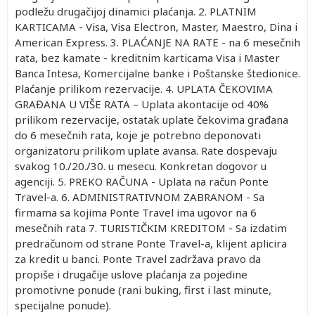
podležu drugačijoj dinamici plaćanja. 2. PLATNIM
KARTICAMA - Visa, Visa Electron, Master, Maestro, Dina i
American Express. 3. PLAĆANJE NA RATE - na 6 mesečnih
rata, bez kamate - kreditnim karticama Visa i Master
Banca Intesa, Komercijalne banke i Poštanske štedionice.
Plaćanje prilikom rezervacije. 4. UPLATA ČEKOVIMA
GRAĐANA U VIŠE RATA – Uplata akontacije od 40%
prilikom rezervacije, ostatak uplate čekovima građana
do 6 mesečnih rata, koje je potrebno deponovati
organizatoru prilikom uplate avansa. Rate dospevaju
svakog 10./20./30. u mesecu. Konkretan dogovor u
agenciji. 5. PREKO RAČUNA - Uplata na račun Ponte
Travel-a. 6. ADMINISTRATIVNOM ZABRANOM - Sa
firmama sa kojima Ponte Travel ima ugovor na 6
mesečnih rata 7. TURISTIČKIM KREDITOM - Sa izdatim
predračunom od strane Ponte Travel-a, klijent aplicira
za kredit u banci. Ponte Travel zadržava pravo da
propiše i drugačije uslove plaćanja za pojedine
promotivne ponude (rani buking, first i last minute,
specijalne ponude).