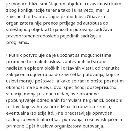
je moguće bliže smeštajnom objektu,a uzavisnosti kako
zbog konfiguracije terena tako i u najvećoj meri u
zavisnosti od saobraćajne prohodnosti.Obaveza
organizatora nije prenos prtljaga od autobusa do
smeštajnog objekta.Organizatorputovanjazadržava
pravopromeneredosleda pojedinih sadržaja u
programu..
• Putnik potvrdjuje da je upoznat sa mogućnostima
promene formalnih uslova zahtevanih od strane
nadležnih epidemioloških i državnih vlasti, od trenutka
zaključenja ugovora pa do završetka putovanja, koji se
uslovi moraju poštovati, a kako se radi o opšte poznatim
okolnostima koje se, u ovoj specifičnoj opšteprisutnoj
situaciju menjaju iz dana u dan, ove promene
(popunjavanje odredjenih formulara na granici, posebni
testovi koje zahteva odredišna ili tranzitna zemlja,
eventualna izolacija itd. ) ne predstavljaju opravdan
razlog za eventualni otkaz putovanja, i osnov isključenja
primene Opštih uslova organizatora putovanja.