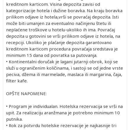
kreditnom karticom. Visina depozita zavisi od
kategorizacije hotela i dužine boravka. Na kraju boravka
prilikom odjave iz hotela,vrši se povraćaj depozita. Isti
može biti umanjen za eventualno načinjenu štetu ili
neplaćene troškove u hotelu-ukoliko ih ima. Povraćaj
depozita u gotovini se vrši prilikom odjave iz hotela, na
recepciji. Ukoliko je plaćanje depozita garantovano
kreditnom karticom procedura povraćaja sredstava je
minimum 15 dana od povratka sa putovanja.
• Kontinentalni doručak je lagani jutarnji obrok, koji se
služi u ograničenim količinama, i sastoji se od jedne vrste
peciva, džema ili marmelade, maslaca ili margarina, čaja,
filter kafe.
OPŠTE NAPOMENE:
• Program je individualan. Hotelska rezervacija se vrši na
upit. Za realizaciju aranžmana je potrebno minimum 10
putnika.
• Rok za potvrdu hotelske rezervacije je najkasnije tri