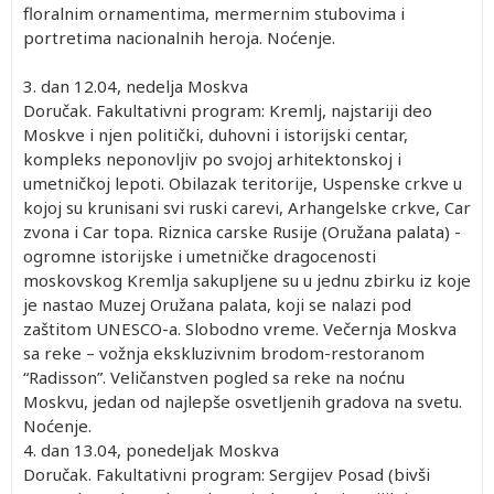
floralnim ornamentima, mermernim stubovima i
portretima nacionalnih heroja. Noćenje.
3. dan
12.04, nedelja
Moskva
Doručak. Fakultativni program: Kremlj, najstariji deo
Moskve i njen politički, duhovni i istorijski centar,
kompleks neponovljiv po svojoj arhitektonskoj i
umetničkoj lepoti. Obilazak teritorije, Uspenske crkve u
kojoj su krunisani svi ruski carevi, Arhangelske crkve, Car
zvona i Car topa. Riznica carske Rusije (Oružana palata) -
ogromne istorijske i umetničke dragocenosti
moskovskog Kremlja sakupljene su u jednu zbirku iz koje
je nastao Muzej Oružana palata, koji se nalazi pod
zaštitom UNESCO-a. Slobodno vreme. Večernja Moskva
sa reke – vožnja ekskluzivnim brodom-restoranom
“Radisson”. Veličanstven pogled sa reke na noćnu
Moskvu, jedan od najlepše osvetljenih gradova na svetu.
Noćenje.
4. dan
13.04, ponedeljak
Moskva
Doručak. Fakultativni program: Sergijev Posad (bivši