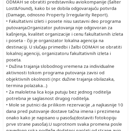
ODMAH se obratiti predstavniku aviokompanije (šalter
Lost&Found), kako bi se dobila odgovarajuću potvrda
(Damage, odnosno Property Irregularity Report).
• Fakultativni izleti i posete nisu sastavni deo programa
putovanja.Organizator putovanja nije odgovoran za
kašnjenja, kvalitet organizacije i cenu fakultativnih izleta
i poseta - čiji je organizator lokalna agencija na
destinaciji. U slučaju primedbi i žalbi ODMAH se obratiti
lokalnoj agenciji, organizatoru fakultativnih izleta i
poseta.
• Dužina trajanja slobodnog vremena za individualne
aktivnosti tokom programa putovanja zavisi od
objektivnih okolnosti (npr. dužine trajanja obilazaka,
termina polazaka…)
• Za maloletna lica koja putuju bez jednog roditelja
potrebna je saglasnost drugog roditelja.
• Mole se putnici da prilikom rezervacije ,a najkasnije 10
dana pred putovanje dostave tačna imena i prezimena
onako kako je napisano u pasošu(dostaviti fotokopiju
prve strane pasoša).U suprotnom svaka promena posle
navedong roka podleže dodatnoj naplati od strane avio