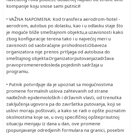
kompanije koju snose sami putnici!!
• VAŽNA NAPOMENA: Kod transfera aerodrom-hotel -
aerodrom, autobus po dolasku, kao i u odlasku staje što
je moguće bliže smeštajnom objektu,a uzavisnosti kako
zbog konfiguracije terena tako i u najvećoj meri u
zavisnosti od saobraćajne prohodnosti.Obaveza
organizatora nije prenos prtljaga od autobusa do
smeštajnog objekta.Organizatorputovanjazadržava
pravopromeneredosleda pojedinih sadržaja u
programu..
• Putnik potvrdjuje da je upoznat sa mogućnostima
promene formalnih uslova zahtevanih od strane
nadležnih epidemioloških i državnih vlasti, od trenutka
zaključenja ugovora pa do završetka putovanja, koji se
uslovi moraju poštovati, a kako se radi o opšte poznatim
okolnostima koje se, u ovoj specifičnoj opšteprisutnoj
situaciju menjaju iz dana u dan, ove promene
(popunjavanje odredjenih formulara na granici, posebni