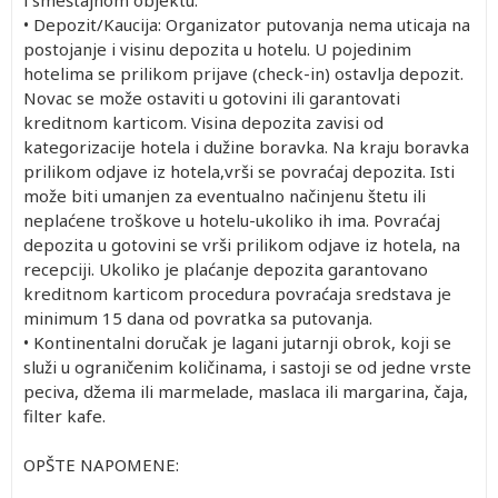
• Depozit/Kaucija: Organizator putovanja nema uticaja na
postojanje i visinu depozita u hotelu. U pojedinim
hotelima se prilikom prijave (check-in) ostavlja depozit.
Novac se može ostaviti u gotovini ili garantovati
kreditnom karticom. Visina depozita zavisi od
kategorizacije hotela i dužine boravka. Na kraju boravka
prilikom odjave iz hotela,vrši se povraćaj depozita. Isti
može biti umanjen za eventualno načinjenu štetu ili
neplaćene troškove u hotelu-ukoliko ih ima. Povraćaj
depozita u gotovini se vrši prilikom odjave iz hotela, na
recepciji. Ukoliko je plaćanje depozita garantovano
kreditnom karticom procedura povraćaja sredstava je
minimum 15 dana od povratka sa putovanja.
• Kontinentalni doručak je lagani jutarnji obrok, koji se
služi u ograničenim količinama, i sastoji se od jedne vrste
peciva, džema ili marmelade, maslaca ili margarina, čaja,
filter kafe.
OPŠTE NAPOMENE: