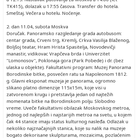
TK415), dolazak u 17:55 časova. Transfer do hotela.
Smeštaj. Večera u hotelu. Noćenje.
2. dan
11.04, subota
Moskva
Doručak. Panoramsko razgledanje grada autobusom:
centar grada, Crveni trg, Kremlj, Crkva Vasilija Blaženog,
Boljšoj teatar, Hram Hrista Spasitelja, Novodevičji
manastir, vidikovac Vrapčeva brda i Univerzitet
"Lomonosov", Poklonaja gora (Park Pobede) i dr. (bez
ulaska u objekte). Fakultativni program: Muzej Panorama
Borodinske bitke, posvećen ratu sa Napoleonom 1812.
g. Glavni eksponat muzeja je panorama, ogromno
slikano platno dimenzije 115x15m, koje visi u
zatvorenom krugu i pretstavlja jedan od najtežih
momenata bitke na Borodinskom polju. Slobodno
vreme. Uveče fakultativni obilazak Moskovskog metroa,
jednog od najlepših i najstarijih metroa na svetu, u kojem
čak 44 stanice imaju status kulturnog nasleđa. Odlazak u
nekoliko najznačajnijih stanica, koje su nalik na muzeje
bogato dekorisane skulpturama, mozaicima, pozlaćenim