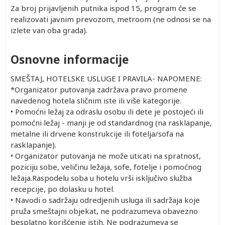
Za broj prijavljenih putnika ispod 15, program će se
realizovati javnim prevozom, metroom (ne odnosi se na
izlete van oba grada).
Osnovne informacije
SMEŠTAJ, HOTELSKE USLUGE I PRAVILA- NAPOMENE:
*Organizator putovanja zadržava pravo promene
navedenog hotela sličnim iste ili više kategorije.
• Pomoćni ležaj za odraslu osobu ili dete je postojeći ili
pomoćni ležaj - manji je od standardnog (na rasklapanje,
metalne ili drvene konstrukcije ili fotelja/sofa na
rasklapanje).
• Organizator putovanja ne može uticati na spratnost,
poziciju sobe, veličinu ležaja, sofe, fotelje i pomoćnog
ležaja.Raspodelu soba u hotelu vrši isključivo služba
recepcije, po dolasku u hotel.
• Navodi o sadržaju odredjenih usluga ili sadržaja koje
pruža smeštajni objekat, ne podrazumeva obavezno
besplatno korišćenje istih. Ne podrazumeva se