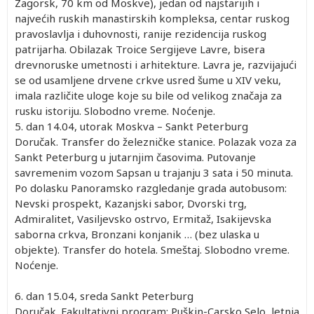
Zagorsk, 70 km od Moskve), jedan od najstarijih i
najvećih ruskih manastirskih kompleksa, centar ruskog
pravoslavlja i duhovnosti, ranije rezidencija ruskog
patrijarha. Obilazak Troice Sergijeve Lavre, bisera
drevnoruske umetnosti i arhitekture. Lavra je, razvijajući
se od usamljene drvene crkve usred šume u XIV veku,
imala različite uloge koje su bile od velikog značaja za
rusku istoriju. Slobodno vreme. Noćenje.
5. dan
14.04, utorak
Moskva – Sankt Peterburg
Doručak. Transfer do železničke stanice. Polazak voza za
Sankt Peterburg u jutarnjim časovima. Putovanje
savremenim vozom Sapsan u trajanju 3 sata i 50 minuta.
Po dolasku Panoramsko razgledanje grada autobusom:
Nevski prospekt, Kazanjski sabor, Dvorski trg,
Admiralitet, Vasiljevsko ostrvo, Ermitaž, Isakijevska
saborna crkva, Bronzani konjanik … (bez ulaska u
objekte). Transfer do hotela. Smeštaj. Slobodno vreme.
Noćenje.
6. dan
15.04, sreda
Sankt Peterburg
Doručak. Fakultativni program: Puškin-Carsko Selo, letnja