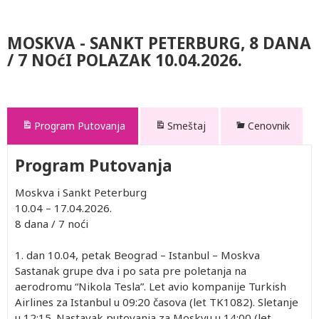
MOSKVA - SANKT PETERBURG, 8 DANA
/ 7 NOćI POLAZAK 10.04.2026.
Program Putovanja
Smeštaj
Cenovnik
Program Putovanja
Moskva i Sankt Peterburg
10.04 – 17.04.2026.
8 dana / 7 noći
1. dan
10.04, petak
Beograd – Istanbul – Moskva
Sastanak grupe dva i po sata pre poletanja na
aerodromu “Nikola Tesla”. Let avio kompanije Turkish
Airlines za Istanbul u 09:20 časova (let TK1082). Sletanje
u 12:15. Nastavak putovanja za Moskvu u 14:00 (let