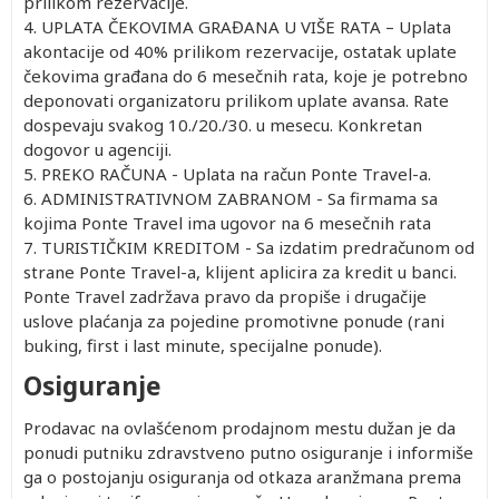
prilikom rezervacije.
4. UPLATA ČEKOVIMA GRAĐANA U VIŠE RATA – Uplata
akontacije od 40% prilikom rezervacije, ostatak uplate
čekovima građana do 6 mesečnih rata, koje je potrebno
deponovati organizatoru prilikom uplate avansa. Rate
dospevaju svakog 10./20./30. u mesecu. Konkretan
dogovor u agenciji.
5. PREKO RAČUNA - Uplata na račun Ponte Travel-a.
6. ADMINISTRATIVNOM ZABRANOM - Sa firmama sa
kojima Ponte Travel ima ugovor na 6 mesečnih rata
7. TURISTIČKIM KREDITOM - Sa izdatim predračunom od
strane Ponte Travel-a, klijent aplicira za kredit u banci.
Ponte Travel zadržava pravo da propiše i drugačije
uslove plaćanja za pojedine promotivne ponude (rani
buking, first i last minute, specijalne ponude).
Osiguranje
Prodavac na ovlašćenom prodajnom mestu dužan je da
ponudi putniku zdravstveno putno osiguranje i informiše
ga o postojanju osiguranja od otkaza aranžmana prema