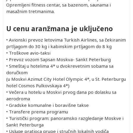
Opremljeni fitness centar, sa bazenom, saunama i
masažnim tretmanima.
U cenu aranžmana je uključeno
•
Avionski prevoz letovima Turkish Airlines, sa čekiranim
prtljagom do 30 kg i kabinskim prtljagom do 8 kg
•
Troškove avio-taksi
•
Prevoz vozom Sapsan Moskva- Sankt Peterburg
•
Smeštaj u hotelima 4* u dvokrevetnim sobama sa
doručkom
(u Moskvi Azimut City Hotel Olympic 4*, u St. Peterburgu
hotel Cosmos Pulkovskaya 4*)
•
Večera u hotelu u Moskvi prvog dana po dolasku sa
aerodroma
•
Gradske komunalne i boravišne takse
•
Transfere prema programu
•
Turistički program: panoramsko razgledanje Moskve i
Sankt Peterburga
•
Usluge pratioca grupe i stručnih lokalnih vodiča