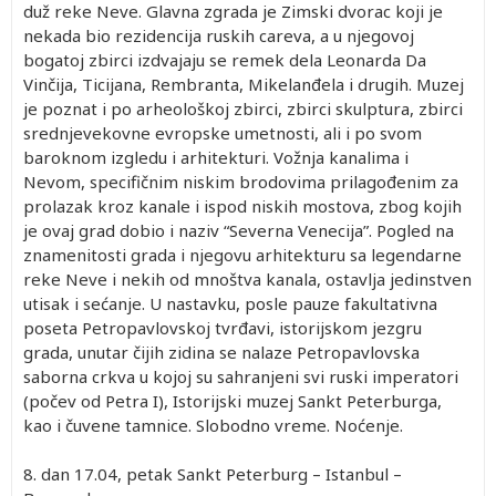
duž reke Neve. Glavna zgrada je Zimski dvorac koji je
nekada bio rezidencija ruskih careva, a u njegovoj
bogatoj zbirci izdvajaju se remek dela Leonarda Da
Vinčija, Ticijana, Rembranta, Mikelanđela i drugih. Muzej
je poznat i po arheološkoj zbirci, zbirci skulptura, zbirci
srednjevekovne evropske umetnosti, ali i po svom
baroknom izgledu i arhitekturi. Vožnja kanalima i
Nevom, specifičnim niskim brodovima prilagođenim za
prolazak kroz kanale i ispod niskih mostova, zbog kojih
je ovaj grad dobio i naziv “Severna Venecija”. Pogled na
znamenitosti grada i njegovu arhitekturu sa legendarne
reke Neve i nekih od mnoštva kanala, ostavlja jedinstven
utisak i sećanje. U nastavku, posle pauze fakultativna
poseta Petropavlovskoj tvrđavi, istorijskom jezgru
grada, unutar čijih zidina se nalaze Petropavlovska
saborna crkva u kojoj su sahranjeni svi ruski imperatori
(počev od Petra I), Istorijski muzej Sankt Peterburga,
kao i čuvene tamnice. Slobodno vreme. Noćenje.
8. dan
17.04, petak
Sankt Peterburg – Istanbul –