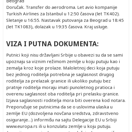
Beograd
Doručak. Transfer do aerodroma. Let avio kompanije
Turkish Airlines za Istanbul u 12:50 časova (let TK402).
Sletanje u 16:55. Nastavak putovanja za Beograd u 18:45
(let TK1083), dolazak u 19:35 časova. Kraj usluge.
VIZA I PUTNA DOKUMENTA:
Putnici koji nisu državljani Srbije u obavezi su da se sami
upoznaju sa viznim režimom zemlje u koju putuju kao i
zemalja kroz koje prolaze. Maloletnoj deci koja putuju
bez jednog roditelja potrebna je saglasnost drugog
roditelja za prelazak granice ili ukoliko putuju bez
pratnje roditelja moraju imati punoletnog pratioca i
overenu saglasnost oba roditelja pri prelasku granice.
Izjava saglasnosti roditelja mora biti overena kod notara.
Preporučuje se putnicima da se o uslovima ulaska u
zemlje EU (dozvoljena novčana sredstva, zdravstveno
osiguranje…) informišu na sajtu Delegacije EU u Srbiji
www.europa.rs ili u konzulatu zemlje u koju putuju.