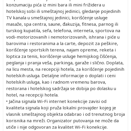
konzumaciju pića iz mini bara ili mini frižidera u
hotelskoj sobi ili smeštajnoj jedinici, gledanje pojedinih
TV kanala u smeštajnoj jedinici, korišćenje usluge
masaže, spa centra, saune, đakuzija, fitnesa, parnog ili
turskog kupatila, sefa, telefona, interneta, sportova na
vodi-motorizovanih i nemotorizovanih, ishrana i piće u
barovima i restoranima a la carte, depozit za peškire,
korišćenje sportskih terena, najam opreme, reketa i
loptica za tenis, korišćenje usluge hemijskog čišćenja,
peglanja i pranja veša, parkinga, garaže i slično. Doplata,
na licu mesta, na recepciji hotela, za korišćenje pojedinih
hotelskih usluga. Detaljne informacije o doplati i ceni
hotelskih usluga, kao i radnom vremenu barova,
restorana i hotelskog sadržaja se dobija po dolasku u
hotel, na recepciji hotela.
• Jačina signala Wi-Fi internet konekcije zavisi od
kvaliteta signala koji pruža lokalni provajder kojeg je
vlasnik smeštajnog objekta odabrao i od trenutnog broja
korisnika na mreži. Organizator putovanja ne može da
utiče i nije odgovoran za kvalitet Wi-Fi konekcije.