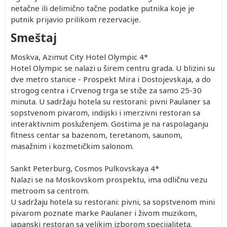
netačne ili delimično tačne podatke putnika koje je
putnik prijavio prilikom rezervacije.
Smeštaj
Moskva, Azimut City Hotel Olympic 4*
Hotel Olympic se nalazi u širem centru grada. U blizini su
dve metro stanice - Prospekt Mira i Dostojevskaja, a do
strogog centra i Crvenog trga se stiže za samo 25-30
minuta. U sadržaju hotela su restorani: pivni Paulaner sa
sopstvenom pivarom, indijski i imerzivni restoran sa
interaktivnim posluženjem. Gostima je na raspolaganju
fitness centar sa bazenom, teretanom, saunom,
masažnim i kozmetičkim salonom.
Sankt Peterburg, Cosmos Pulkovskaya 4*
Nalazi se na Moskovskom prospektu, ima odličnu vezu
metroom sa centrom.
U sadržaju hotela su restorani: pivni, sa sopstvenom mini
pivarom poznate marke Paulaner i živom muzikom,
japanski restoran sa velikim izborom specijaliteta.