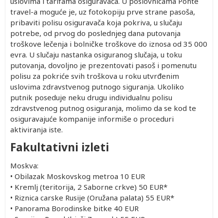
uslovima i tarifama osiguravača. U poslovnicama Ponte
travel-a moguće je, uz fotokopiju prve strane pasoša,
pribaviti polisu osiguravača koja pokriva, u slučaju
potrebe, od prvog do poslednjeg dana putovanja
troškove lečenja i bolničke troškove do iznosa od 35 000
evra. U slučaju nastanka osiguranog slučaja, u toku
putovanja, dovoljno je prezentovati pasoš i pomenutu
polisu za pokriće svih troškova u roku utvrđenim
uslovima zdravstvenog putnogo siguranja. Ukoliko
putnik poseduje neku drugu individualnu polisu
zdravstvenog putnog osiguranja, molimo da se kod te
osiguravajuće kompanije informiše o proceduri
aktiviranja iste.
Fakultativni izleti
Moskva:
•
Obilazak Moskovskog metroa 10 EUR
•
Kremlj (teritorija, 2 Saborne crkve) 50 EUR*
•
Riznica carske Rusije (Oružana palata) 55 EUR*
•
Panorama Borodinske bitke 40 EUR