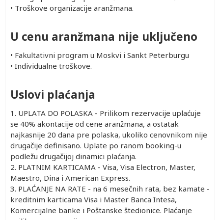
•
Troškove organizacije aranžmana.
U cenu aranžmana nije uključeno
•
Fakultativni program u Moskvi i Sankt Peterburgu
•
Individualne troškove.
Uslovi plaćanja
1. UPLATA DO POLASKA - Prilikom rezervacije uplaćuje
se 40% akontacije od cene aranžmana, a ostatak
najkasnije 20 dana pre polaska, ukoliko cenovnikom nije
drugačije definisano. Uplate po ranom booking-u
podležu drugačijoj dinamici plaćanja.
2. PLATNIM KARTICAMA - Visa, Visa Electron, Master,
Maestro, Dina i American Express.
3. PLAĆANJE NA RATE - na 6 mesečnih rata, bez kamate -
kreditnim karticama Visa i Master Banca Intesa,
Komercijalne banke i Poštanske štedionice. Plaćanje