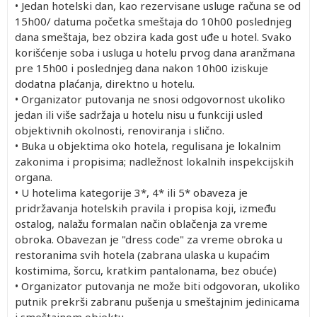
• Jedan hotelski dan, kao rezervisane usluge računa se od
15h00/ datuma početka smeštaja do 10h00 poslednjeg
dana smeštaja, bez obzira kada gost uđe u hotel. Svako
korišćenje soba i usluga u hotelu prvog dana aranžmana
pre 15h00 i poslednjeg dana nakon 10h00 iziskuje
dodatna plaćanja, direktno u hotelu.
• Organizator putovanja ne snosi odgovornost ukoliko
jedan ili više sadržaja u hotelu nisu u funkciji usled
objektivnih okolnosti, renoviranja i slično.
• Buka u objektima oko hotela, regulisana je lokalnim
zakonima i propisima; nadležnost lokalnih inspekcijskih
organa.
• U hotelima kategorije 3*, 4* ili 5* obaveza je
pridržavanja hotelskih pravila i propisa koji, između
ostalog, nalažu formalan način oblačenja za vreme
obroka. Obavezan je "dress code" za vreme obroka u
restoranima svih hotela (zabrana ulaska u kupaćim
kostimima, šorcu, kratkim pantalonama, bez obuće)
• Organizator putovanja ne može biti odgovoran, ukoliko
putnik prekrši zabranu pušenja u smeštajnim jedinicama
i smeštajnom objektu.