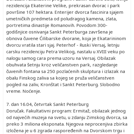
rezidencija Ekaterine Velike, prekrasan dvorac i park
površine 107 hektara. Enterijer dvorca fascinira sjajem
umetničkih predmeta od poludragog kamena, zlata,
portretima dinastije Romanovih. Povodom 300-
godišnjice osnivanja Sankt Peterburga završena je
obnova čuvene Ćilibarske dvorane, koja je Ekatarininom
dvorcu vratila stari sjaj. Peterhof - Ruski Versaj, letnju
carsku rezidenciju Petra Velikog, nastalu u XVIII veku po
nalogu samog cara prema uzoru na Versaj. Obilazak
obuhvata šetnju kroz veličanstven park, razgledanje
čuvenih fontana sa 250 pozlaćenih skulptura i izlazak na
obalu Finskog zaliva sa kojeg se pruža veličanstven
pogled na zaliv, Kronštat i Sankt Peterburg. Slobodno
vreme. Noćenje.
7. dan
16.04, četvrtak
Sankt Peterburg
Doručak. Fakultativni program: Ermitaž, obilazak jednog
od najvećih muzeja na svetu, u zdanju Zimskog dvorca, sa
preko 3 miliona eksponata. Njegova neprocenjiva zbirka
izložena je u 6 zgrada raspoređenih na Dvorskom trgu i