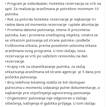
• Program je individualan. Hotelska rezervacija se vrši na
upit. Za realizaciju aranžmana je potrebno minimum 10
putnika.
• Rok za potvrdu hotelske rezervacije je najkasnije tri
radna dana od momenta rezervacije i uplate akontacije.
• Promena datuma putovanja, imena ili prezimena
putnika, kao i promena smeštajnog objekta, smatra se
se otkazom putovanja od strane putnika i podleže
troškovima otkaza, prema posebnim uslovima otkaza
aranžmana ovog programa. U tom slučaju, nova
rezervacija se vrši po važećem cenovniku na dan
rezervacije.
• Krajnji rok za obaveštavanje putnika, za slučaj
otkazivanja aranžmana od strane agencije je 5 dana pre
početka putovanja.
• Broj telefona lokalnog vodiča će biti dostupan
putnicima u momentu izdavanja putne dokumentacije, a
najkasnije pre otpočinjanja ugovorenog putovanja.
• Organizator putovanja nije odgovoran u slučaju
oštećenja, kašnjenja ili gubitka prtljaga. U tom slučaju