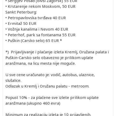
•
Sergijev Posad (bivši Zagorsk) 55 EUR
•
Krstarenje rekom Moskvom, 50 EUR
Sankt Peterburg:
•
Petropavlovska tvrđava 40 EUR
•
Ermitaž 50 EUR
•
Vožnja kanalima i Nevom 40 EUR
•
Peterhof, park sa fontanama 55 EUR
•
Puškin (Carsko selo) 65 EUR *
*) Prijavljivanje i plaćanje izleta Kremlj, Oružana palata i
Puškin-Carsko selo obavezno je prilikom uplate
aranžmana, na licu mesta nije moguće.
U sve cene uračunato je: vodič, autobus, ulaznice,
slušalice.
Odlazak u Kremlj i Oružanu palatu - metroom.
Popust 10% - za plaćene sve izlete prilikom uplate
aranžmana (ukupno 460 evra)
Minimum za realizaciju izleta je 10 prijavljenih.