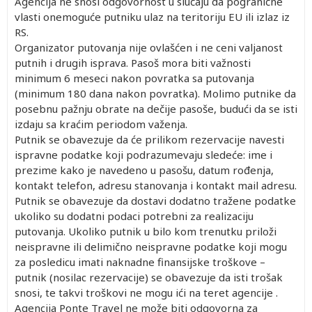
Agencija ne snosi odgovornost u slučaju da pogranične
vlasti onemoguće putniku ulaz na teritoriju EU ili izlaz iz
RS.
Organizator putovanja nije ovlašćen i ne ceni valjanost
putnih i drugih isprava. Pasoš mora biti važnosti
minimum 6 meseci nakon povratka sa putovanja
(minimum 180 dana nakon povratka). Molimo putnike da
posebnu pažnju obrate na dečije pasoše, budući da se isti
izdaju sa kraćim periodom važenja.
Putnik se obavezuje da će prilikom rezervacije navesti
ispravne podatke koji podrazumevaju sledeće: ime i
prezime kako je navedeno u pasošu, datum rođenja,
kontakt telefon, adresu stanovanja i kontakt mail adresu.
Putnik se obavezuje da dostavi dodatno tražene podatke
ukoliko su dodatni podaci potrebni za realizaciju
putovanja. Ukoliko putnik u bilo kom trenutku priloži
neispravne ili delimično neispravne podatke koji mogu
za posledicu imati naknadne finansijske troškove –
putnik (nosilac rezervacije) se obavezuje da isti trošak
snosi, te takvi troškovi ne mogu ići na teret agencije .
Agencija Ponte Travel ne može biti odgovorna za