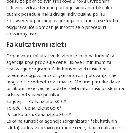
polisu za pokriće svih troškova u roku utvrđenim
uslovima zdravstvenog putnogo siguranja. Ukoliko
putnik poseduje neku drugu individualnu polisu
zdravstvenog putnog osiguranja, molimo da se kod te
osiguravajuće kompanije informiše o proceduri
aktiviranja iste.
Fakultativni izleti
Organizator fakultativnih izleta je lokalna turistička
agencija koja propisuje cene, uslove i minimum za
realizaciju programa. Fakultativni izleti nisu deo
predmeta ugovora sa organizatorom putovanja i ne
mogu biti predmet reklamacije. Molimo putnike da se
prilikom rezervacije i uplate izleta informišu o uslovima
otkaza od strane putnika.
Segovija - Cena izleta: 80 €*
Toledo - Cena izleta: 85 €*
Pešačka tura: Cena izleta 30 €*
Lokalna turistička agencija (organizator fakultativnih
izleta) zadržava pravo promene cene, dana realizacije i