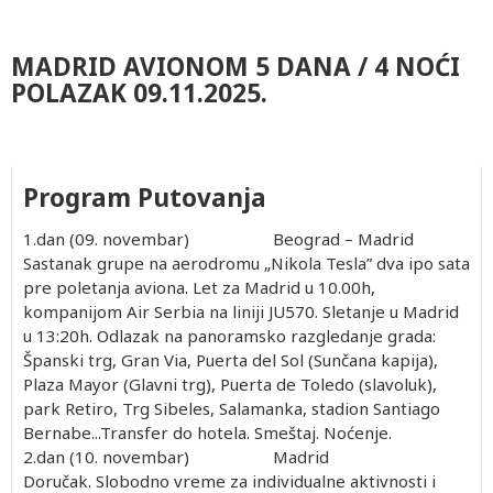
MADRID AVIONOM 5 DANA / 4 NOĆI
POLAZAK 09.11.2025.
Program Putovanja
1.dan (09. novembar) Beograd – Madrid
Sastanak grupe na aerodromu „Nikola Tesla” dva ipo sata
pre poletanja aviona. Let za Madrid u 10.00h,
kompanijom Air Serbia na liniji JU570. Sletanje u Madrid
u 13:20h. Odlazak na panoramsko razgledanje grada:
Španski trg, Gran Via, Puerta del Sol (Sunčana kapija),
Plaza Mayor (Glavni trg), Puerta de Toledo (slavoluk),
park Retiro, Trg Sibeles, Salamanka, stadion Santiago
Bernabe...Transfer do hotela. Smeštaj. Noćenje.
2.dan (10. novembar) Madrid
Doručak. Slobodno vreme za individualne aktivnosti i