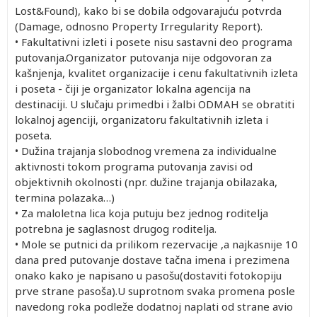
Lost&Found), kako bi se dobila odgovarajuću potvrda
(Damage, odnosno Property Irregularity Report).
• Fakultativni izleti i posete nisu sastavni deo programa
putovanja.Organizator putovanja nije odgovoran za
kašnjenja, kvalitet organizacije i cenu fakultativnih izleta
i poseta - čiji je organizator lokalna agencija na
destinaciji. U slučaju primedbi i žalbi ODMAH se obratiti
lokalnoj agenciji, organizatoru fakultativnih izleta i
poseta.
• Dužina trajanja slobodnog vremena za individualne
aktivnosti tokom programa putovanja zavisi od
objektivnih okolnosti (npr. dužine trajanja obilazaka,
termina polazaka…)
• Za maloletna lica koja putuju bez jednog roditelja
potrebna je saglasnost drugog roditelja.
• Mole se putnici da prilikom rezervacije ,a najkasnije 10
dana pred putovanje dostave tačna imena i prezimena
onako kako je napisano u pasošu(dostaviti fotokopiju
prve strane pasoša).U suprotnom svaka promena posle
navedong roka podleže dodatnoj naplati od strane avio