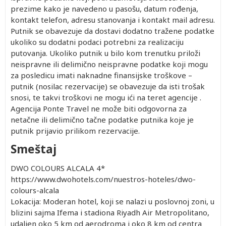
prezime kako je navedeno u pasošu, datum rođenja,
kontakt telefon, adresu stanovanja i kontakt mail adresu.
Putnik se obavezuje da dostavi dodatno tražene podatke
ukoliko su dodatni podaci potrebni za realizaciju
putovanja. Ukoliko putnik u bilo kom trenutku priloži
neispravne ili delimično neispravne podatke koji mogu
za posledicu imati naknadne finansijske troškove –
putnik (nosilac rezervacije) se obavezuje da isti trošak
snosi, te takvi troškovi ne mogu ići na teret agencije .
Agencija Ponte Travel ne može biti odgovorna za
netačne ili delimično tačne podatke putnika koje je
putnik prijavio prilikom rezervacije.
Smeštaj
DWO COLOURS ALCALA 4*
https://www.dwohotels.com/nuestros-hoteles/dwo-
colours-alcala
Lokacija: Moderan hotel, koji se nalazi u poslovnoj zoni, u
blizini sajma Ifema i stadiona Riyadh Air Metropolitano,
udaljen oko 5 km od aerodroma i oko 8 km od centra