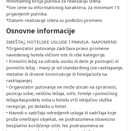
minimalnog broja putnika za realizaciju izleta.
*Sve cene su informativnog karaktera, za minimum 15
prijavljenih putnika.
*Datumi realizacije izleta su podložni promeni
Osnovne informacije
SMEŠTAJ, HOTELSKE USLUGE I PRAVILA- NAPOMENE:
*Organizator putovanja zadržava pravo promene
navedenog hotela sličnim iste ili više kategorije.
• Pomoćni ležaj za odraslu osobu ili dete je postojeći ili
pomoćni ležaj - manji je od standardnog (na rasklapanje,
metalne ili drvene konstrukcije ili fotelja/sofa na
rasklapanje).
• Organizator putovanja ne može uticati na spratnost,
poziciju sobe, veličinu ležaja, sofe, fotelje i pomoćnog
ležaja.Raspodelu soba u hotelu vrši isključivo služba
recepcije, po dolasku u hotel.
• Navodi o sadržaju odredjenih usluga ili sadržaja koje
pruža smeštajni objekat, ne podrazumeva obavezno
besplatno korišćenje istih. Ne podrazumeva se