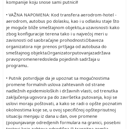
kompanije koju snose sami putnici!!
• VAŽNA NAPOMENA: Kod transfera aerodrom-hotel -
aerodrom, autobus po dolasku, kao i u odlasku staje što
je moguće bliže smeštajnom objektu,a uzavisnosti kako
zbog konfiguracije terena tako i u najvećoj meri u
zavisnosti od saobraćajne prohodnosti.Obaveza
organizatora nije prenos prtljaga od autobusa do
smeštajnog objekta.Organizatorputovanjazadržava
pravopromeneredosleda pojedinih sadržaja u
programu..
• Putnik potvrdjuje da je upoznat sa mogućnostima
promene formalnih uslova zahtevanih od strane
nadležnih epidemioloških i državnih vlasti, od trenutka
zaključenja ugovora pa do završetka putovanja, koji se
uslovi moraju poštovati, a kako se radi o opšte poznatim
okolnostima koje se, u ovoj specifičnoj opšteprisutnoj
situaciju menjaju iz dana u dan, ove promene
(popunjavanje odredjenih formulara na granici, posebni
testovi koje zahteva odredišna ili tranzitna zemlja,