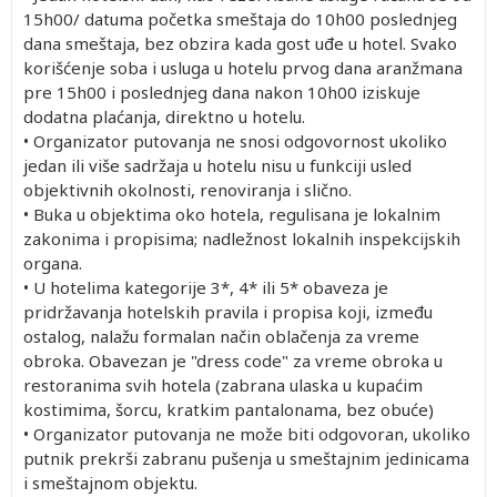
15h00/ datuma početka smeštaja do 10h00 poslednjeg
dana smeštaja, bez obzira kada gost uđe u hotel. Svako
korišćenje soba i usluga u hotelu prvog dana aranžmana
pre 15h00 i poslednjeg dana nakon 10h00 iziskuje
dodatna plaćanja, direktno u hotelu.
• Organizator putovanja ne snosi odgovornost ukoliko
jedan ili više sadržaja u hotelu nisu u funkciji usled
objektivnih okolnosti, renoviranja i slično.
• Buka u objektima oko hotela, regulisana je lokalnim
zakonima i propisima; nadležnost lokalnih inspekcijskih
organa.
• U hotelima kategorije 3*, 4* ili 5* obaveza je
pridržavanja hotelskih pravila i propisa koji, između
ostalog, nalažu formalan način oblačenja za vreme
obroka. Obavezan je "dress code" za vreme obroka u
restoranima svih hotela (zabrana ulaska u kupaćim
kostimima, šorcu, kratkim pantalonama, bez obuće)
• Organizator putovanja ne može biti odgovoran, ukoliko
putnik prekrši zabranu pušenja u smeštajnim jedinicama
i smeštajnom objektu.