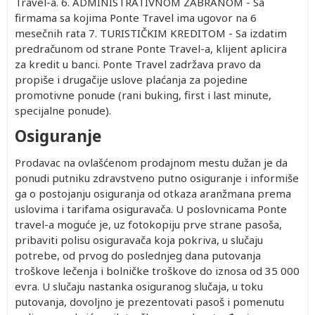
Travel-a. 6. ADMINISTRATIVNOM ZABRANOM - Sa
firmama sa kojima Ponte Travel ima ugovor na 6
mesečnih rata 7. TURISTIČKIM KREDITOM - Sa izdatim
predračunom od strane Ponte Travel-a, klijent aplicira
za kredit u banci. Ponte Travel zadržava pravo da
propiše i drugačije uslove plaćanja za pojedine
promotivne ponude (rani buking, first i last minute,
specijalne ponude).
Osiguranje
Prodavac na ovlašćenom prodajnom mestu dužan je da
ponudi putniku zdravstveno putno osiguranje i informiše
ga o postojanju osiguranja od otkaza aranžmana prema
uslovima i tarifama osiguravača. U poslovnicama Ponte
travel-a moguće je, uz fotokopiju prve strane pasoša,
pribaviti polisu osiguravača koja pokriva, u slučaju
potrebe, od prvog do poslednjeg dana putovanja
troškove lečenja i bolničke troškove do iznosa od 35 000
evra. U slučaju nastanka osiguranog slučaja, u toku
putovanja, dovoljno je prezentovati pasoš i pomenutu