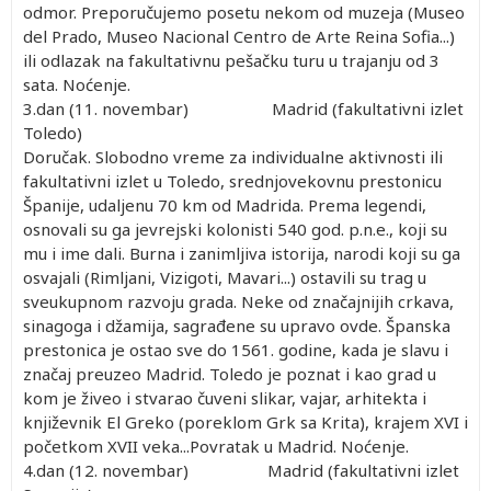
odmor. Preporučujemo posetu nekom od muzeja (Museo
del Prado, Museo Nacional Centro de Arte Reina Sofia...)
ili odlazak na fakultativnu pešačku turu u trajanju od 3
sata. Noćenje.
3.dan (11. novembar) Madrid (fakultativni izlet
Toledo)
Doručak. Slobodno vreme za individualne aktivnosti ili
fakultativni izlet u Toledo, srednjovekovnu prestonicu
Španije, udaljenu 70 km od Madrida. Prema legendi,
osnovali su ga jevrejski kolonisti 540 god. p.n.e., koji su
mu i ime dali. Burna i zanimljiva istorija, narodi koji su ga
osvajali (Rimljani, Vizigoti, Mavari...) ostavili su trag u
sveukupnom razvoju grada. Neke od značajnijih crkava,
sinagoga i džamija, sagrađene su upravo ovde. Španska
prestonica je ostao sve do 1561. godine, kada je slavu i
značaj preuzeo Madrid. Toledo je poznat i kao grad u
kom je živeo i stvarao čuveni slikar, vajar, arhitekta i
književnik El Greko (poreklom Grk sa Krita), krajem XVI i
početkom XVII veka...Povratak u Madrid. Noćenje.
4.dan (12. novembar) Madrid (fakultativni izlet