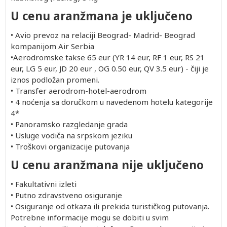
U cenu aranžmana je uključeno
• Avio prevoz na relaciji Beograd- Madrid- Beograd
kompanijom Air Serbia
•Aerodromske takse 65 eur (YR 14 eur, RF 1 eur, RS 21
eur, LG 5 eur, JD 20 eur , OG 0.50 eur, QV 3.5 eur) - čiji je
iznos podložan promeni.
• Transfer aerodrom-hotel-aerodrom
• 4 noćenja sa doručkom u navedenom hotelu kategorije
4*
• Panoramsko razgledanje grada
• Usluge vodiča na srpskom jeziku
• Troškovi organizacije putovanja
U cenu aranžmana nije uključeno
• Fakultativni izleti
• Putno zdravstveno osiguranje
• Osiguranje od otkaza ili prekida turističkog putovanja.
Potrebne informacije mogu se dobiti u svim