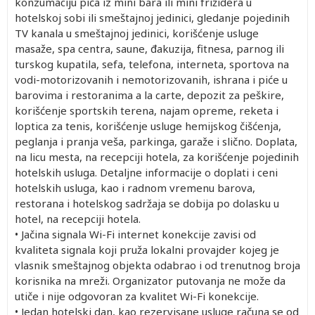
konzumaciju pića iz mini bara ili mini frižidera u
hotelskoj sobi ili smeštajnoj jedinici, gledanje pojedinih
TV kanala u smeštajnoj jedinici, korišćenje usluge
masaže, spa centra, saune, đakuzija, fitnesa, parnog ili
turskog kupatila, sefa, telefona, interneta, sportova na
vodi-motorizovanih i nemotorizovanih, ishrana i piće u
barovima i restoranima a la carte, depozit za peškire,
korišćenje sportskih terena, najam opreme, reketa i
loptica za tenis, korišćenje usluge hemijskog čišćenja,
peglanja i pranja veša, parkinga, garaže i slično. Doplata,
na licu mesta, na recepciji hotela, za korišćenje pojedinih
hotelskih usluga. Detaljne informacije o doplati i ceni
hotelskih usluga, kao i radnom vremenu barova,
restorana i hotelskog sadržaja se dobija po dolasku u
hotel, na recepciji hotela.
• Jačina signala Wi-Fi internet konekcije zavisi od
kvaliteta signala koji pruža lokalni provajder kojeg je
vlasnik smeštajnog objekta odabrao i od trenutnog broja
korisnika na mreži. Organizator putovanja ne može da
utiče i nije odgovoran za kvalitet Wi-Fi konekcije.
• Jedan hotelski dan, kao rezervisane usluge računa se od