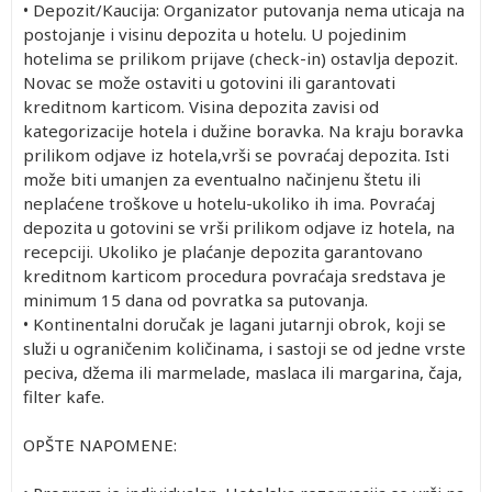
• Depozit/Kaucija: Organizator putovanja nema uticaja na
postojanje i visinu depozita u hotelu. U pojedinim
hotelima se prilikom prijave (check-in) ostavlja depozit.
Novac se može ostaviti u gotovini ili garantovati
kreditnom karticom. Visina depozita zavisi od
kategorizacije hotela i dužine boravka. Na kraju boravka
prilikom odjave iz hotela,vrši se povraćaj depozita. Isti
može biti umanjen za eventualno načinjenu štetu ili
neplaćene troškove u hotelu-ukoliko ih ima. Povraćaj
depozita u gotovini se vrši prilikom odjave iz hotela, na
recepciji. Ukoliko je plaćanje depozita garantovano
kreditnom karticom procedura povraćaja sredstava je
minimum 15 dana od povratka sa putovanja.
• Kontinentalni doručak je lagani jutarnji obrok, koji se
služi u ograničenim količinama, i sastoji se od jedne vrste
peciva, džema ili marmelade, maslaca ili margarina, čaja,
filter kafe.
OPŠTE NAPOMENE: