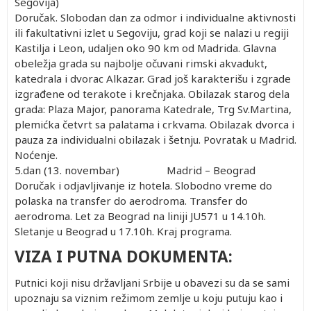
Segovija)
Doručak. Slobodan dan za odmor i individualne aktivnosti
ili fakultativni izlet u Segoviju, grad koji se nalazi u regiji
Kastilja i Leon, udaljen oko 90 km od Madrida. Glavna
obeležja grada su najbolje očuvani rimski akvadukt,
katedrala i dvorac Alkazar. Grad još karakterišu i zgrade
izgrađene od terakote i krečnjaka. Obilazak starog dela
grada: Plaza Major, panorama Katedrale, Trg Sv.Martina,
plemićka četvrt sa palatama i crkvama. Obilazak dvorca i
pauza za individualni obilazak i šetnju. Povratak u Madrid.
Noćenje.
5.dan (13. novembar) Madrid – Beograd
Doručak i odjavljivanje iz hotela. Slobodno vreme do
polaska na transfer do aerodroma. Transfer do
aerodroma. Let za Beograd na liniji JU571 u 14.10h.
Sletanje u Beograd u 17.10h. Kraj programa.
VIZA I PUTNA DOKUMENTA:
Putnici koji nisu državljani Srbije u obavezi su da se sami
upoznaju sa viznim režimom zemlje u koju putuju kao i