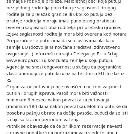
zemalja kroz koje prolaze. Maloletnoj deci koja putuju
bez jednog roditelja potrebna je saglasnost drugog
roditelja za prelazak granice ili ukoliko putuju bez
pratnje roditelja moraju imati punoletnog pratioca i
overenu saglasnost oba roditelja pri prelasku granice.
Izjava saglasnosti roditelja mora biti overena kod notara.
Preporučuje se putnicima da se o uslovima ulaska u
zemlje EU (dozvoljena novčana sredstva, zdravstveno
osiguranje…) informišu na sajtu Delegacije EU u Srbiji
www.europa.rs ili u konzulatu zemlje u koju putuju.
Agencija ne snosi odgovornost u slučaju da pogranične
vlasti onemoguće putniku ulaz na teritoriju EU ili izlaz iz
RS.
Organizator putovanja nije ovlašćen i ne ceni valjanost
putnih i drugih isprava. Pasoš mora biti važnosti
minimum 6 meseci nakon povratka sa putovanja
(minimum 180 dana nakon povratka). Molimo putnike da
posebnu pažnju obrate na dečije pasoše, budući da se isti
izdaju sa kraćim periodom važenja.
Putnik se obavezuje da će prilikom rezervacije navesti
ispravne podatke koji podrazumevaju sledeće: ime i