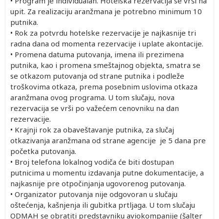
• Program je individualan. Hotelska rezervacija se vrši na
upit. Za realizaciju aranžmana je potrebno minimum 10
putnika.
• Rok za potvrdu hotelske rezervacije je najkasnije tri
radna dana od momenta rezervacije i uplate akontacije.
• Promena datuma putovanja, imena ili prezimena
putnika, kao i promena smeštajnog objekta, smatra se
se otkazom putovanja od strane putnika i podleže
troškovima otkaza, prema posebnim uslovima otkaza
aranžmana ovog programa. U tom slučaju, nova
rezervacija se vrši po važećem cenovniku na dan
rezervacije.
• Krajnji rok za obaveštavanje putnika, za slučaj
otkazivanja aranžmana od strane agencije je 5 dana pre
početka putovanja.
• Broj telefona lokalnog vodiča će biti dostupan
putnicima u momentu izdavanja putne dokumentacije, a
najkasnije pre otpočinjanja ugovorenog putovanja.
• Organizator putovanja nije odgovoran u slučaju
oštećenja, kašnjenja ili gubitka prtljaga. U tom slučaju
ODMAH se obratiti predstavniku aviokompanije (šalter