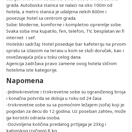
grada. Autobuska stanica se nalazi na oko 100m od
hotela, a metro stanica je udaljena nekih 800m i
povezuje hotel sa centrom grada.
Sobe: Moderne, komforne i kompletno opremlje sobe.
Svaka soba ima kupatilo, fen, telefon, TV, besplatan wi fi
internet i sef.
Hotelski sadržaj: Hotel poseduje bar kafeteriju na prvom
spratu sa izlazom na terasu u kom se služi doručak, kao i
osvežavajuća pića u toku celog dana.
Agencija zadržava pravo zamene ovog hotela sličnim
hotelima iste kategorije.
Napomena
-Jednokrevetne i trokrevetne sobe su ograničenog broja
i konačna potvrda se dobija u roku od 24 časa
-trokrevetne sobe su sa pomoćnim ležajem (sofa) koji je
pogodan za decu do 12 godina. Uz poseban zahtev, može
ga koristiti odrasla osoba.
-Dozvoljena količina predatog prtljaga je 23kg i
kabinskog (ručnog) 8 kg