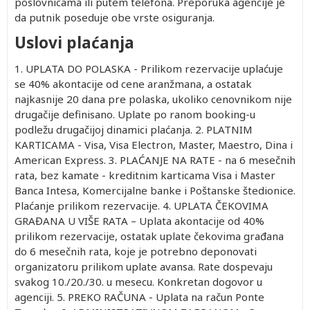
poslovnicama ili putem telefona. Preporuka agencije je
da putnik poseduje obe vrste osiguranja.
Uslovi plaćanja
1. UPLATA DO POLASKA - Prilikom rezervacije uplaćuje
se 40% akontacije od cene aranžmana, a ostatak
najkasnije 20 dana pre polaska, ukoliko cenovnikom nije
drugačije definisano. Uplate po ranom booking-u
podležu drugačijoj dinamici plaćanja. 2. PLATNIM
KARTICAMA - Visa, Visa Electron, Master, Maestro, Dina i
American Express. 3. PLAĆANJE NA RATE - na 6 mesečnih
rata, bez kamate - kreditnim karticama Visa i Master
Banca Intesa, Komercijalne banke i Poštanske štedionice.
Plaćanje prilikom rezervacije. 4. UPLATA ČEKOVIMA
GRAĐANA U VIŠE RATA – Uplata akontacije od 40%
prilikom rezervacije, ostatak uplate čekovima građana
do 6 mesečnih rata, koje je potrebno deponovati
organizatoru prilikom uplate avansa. Rate dospevaju
svakog 10./20./30. u mesecu. Konkretan dogovor u
agenciji. 5. PREKO RAČUNA - Uplata na račun Ponte