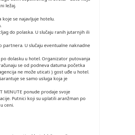
i ležaj.
oje se najavljuje hotelu.
.
g do polaska. U slučaju ranih jutarnjih ili
no partnera. U slučaju eventualne naknadne
la po dolasku u hotel. Organizator putovanja
ge računaju se od podneva datuma početka
encija ne može uticati ) gost uđe u hotel.
. Garantuje se samo usluga koja je
AST MINUTE ponude prodaje svoje
ije. Putnici koji su uplatili aranžman po
u ceni.