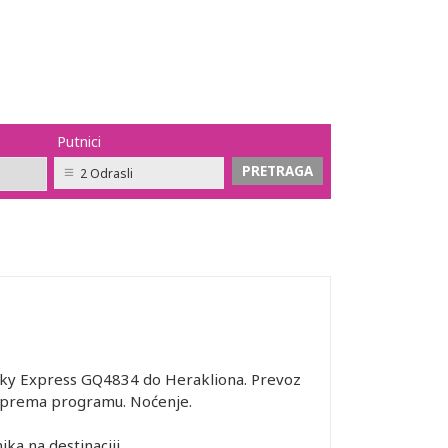
Putnici
2 Odrasli
 Sky Express GQ4834 do Herakliona. Prevoz
ge prema programu. Noćenje.
ika na destinaciji.