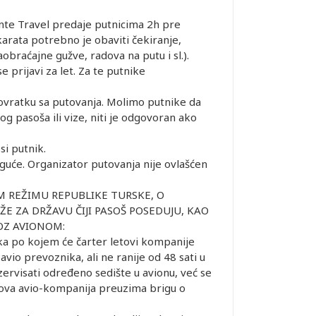
te Travel predaje putnicima 2h pre
rata potrebno je obaviti čekiranje,
braćajne gužve, radova na putu i sl.).
 prijavi za let. Za te putnike
ovratku sa putovanja. Molimo putnike da
 pasoša ili vize, niti je odgovoran ako
si putnik.
guće. Organizator putovanja nije ovlašćen
OM REŽIMU REPUBLIKE TURSKE, O
E ZA DRŽAVU ČIJI PASOŠ POSEDUJU, KAO
VOZ AVIONOM:
ka po kojem će čarter letovi kompanije
vio prevoznika, ali ne ranije od 48 sati u
ervisati određeno sedište u avionu, već se
tova avio-kompanija preuzima brigu o