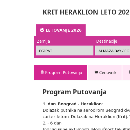
KRIT HERAKLION LETO 202
LETOVANJE 2026
Zemlja
Destinacije
Program Putovanja
Cenovnik
Program Putovanja
1. dan. Beograd - Heraklion:
Dolazak putnika na aerodrom Beograd dva 
carter letom. Dolazak na Heraklion (Krit)
2. - 6 dan
Individualne aktivnosti. Mogućnost fakultati