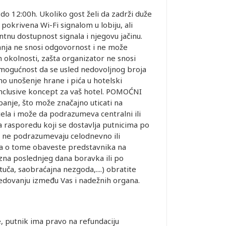
do 12:00h. Ukoliko gost želi da zadrži duže
 pokrivena Wi-Fi signalom u lobiju, ali
tnu dostupnost signala i njegovu jačinu.
vanja ne snosi odgovornost i ne može
h okolnosti, zašta organizator ne snosi
i mogućnost da se usled nedovoljnog broja
o unošenje hrane i pića u hotelski
nclusive koncept za vaš hotel. POMOĆNI
panje, što može značajno uticati na
tela i može da podrazumeva centralni ili
a rasporedu koji se dostavlja putnicima po
ka ne podrazumevaju celodnevno ili
 da o tome obaveste predstavnika na
zna poslednjeg dana boravka ili po
uča, saobraćajna nezgoda,....) obratite
dovanju između Vas i nadežnih organa.
putnik ima pravo na refundaciju