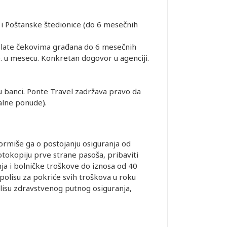
i Poštanske štedionice (do 6 mesečnih
plate čekovima građana do 6 mesečnih
. u mesecu. Konkretan dogovor u agenciji.
u banci. Ponte Travel zadržava pravo da
jalne ponude).
rmiše ga o postojanju osiguranja od
tokopiju prve strane pasoša, pribaviti
ja i bolničke troškove do iznosa od 40
polisu za pokriće svih troškova u roku
lisu zdravstvenog putnog osiguranja,