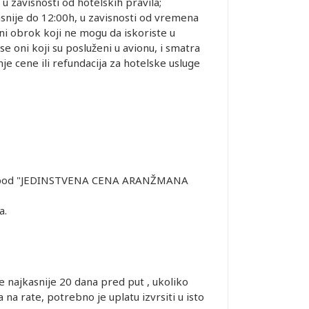
zavisnosti od hotelskih pravila;
snije do 12:00h, u zavisnosti od vremena
lni obrok koji ne mogu da iskoriste u
 oni koji su posluženi u avionu, i smatra
e cene ili refundacija za hotelske usluge
ačeno pod "JEDINSTVENA CENA ARANŽMANA
a.
 najkasnije 20 dana pred put , ukoliko
a rate, potrebno je uplatu izvrsiti u isto