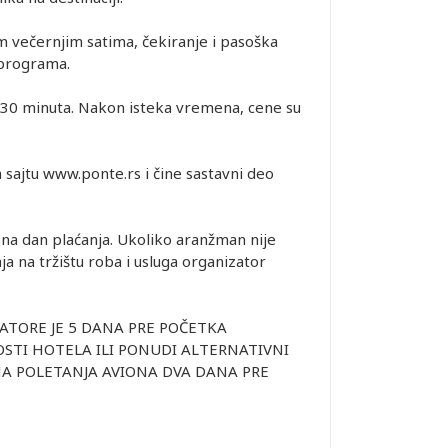
 večernjim satima, čekiranje i pasoška
 programa.
 30 minuta. Nakon isteka vremena, cene su
 sajtu www.ponte.rs i čine sastavni deo
 na dan plaćanja. Ukoliko aranžman nije
a na tržištu roba i usluga organizator
ATORE JE 5 DANA PRE POČETKA
STI HOTELA ILI PONUDI ALTERNATIVNI
NA POLETANJA AVIONA DVA DANA PRE