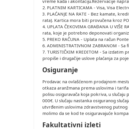
vreme kada i akontaciju.Rezervacije napr
2. PLATNIM KARTICAMA - Visa, Visa Electr
3. PLAĆANJE NA RATE - Bez kamate, kredit
rata). Kartica mora biti provučena kroz PO
4. UPLATA ČEKOVIMA GRAĐANA U VIŠE RATA 
rata, koje je potrebno deponovati organiz
5. PREKO RAČUNA - Uplata na račun Ponte
6. ADMINISTRATIVNOM ZABRANOM - Sa fir
7. TURISTIČKIM KREDITOM - Sa izdatim pred
propiše i drugačije uslove plaćanja za poj
Osiguranje
Prodavac na ovlašćenom prodajnom mestu d
otkaza aranžmana prema uslovima i tarifam
polisu osiguravača koja pokriva, u slučaj
000€. U slučaju nastanka osiguranog slučaj
utvrđenim uslovima zdravstvenog putnog o
molimo da se kod te osiguravajuće kompani
Fakultativni izleti