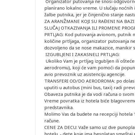
Organizator putovanja ne snosi odgovornos
planirano lokalno vreme. U slučaju noćnih
žalbe putnika, jer je činjenično stanje nas
ZA ARANŽMANE KOJI SU RAĐENI NA BAZI
SLUČAJ OTKAZIVANJA ILI PROMENE PROG
PRTLJAG: Kod putovanja avionom, putnik mo
količine prtljaga, organizator putovanja n
dozvoljeno da se nose makazice, manikir set
IZGUBLJENI I ZAKASNELI PRTLJAG:
Ukoliko Vam je prtljag izgubljen ili ošte
aerodromu), koji će vam pomoći da popunit
avio prevoznik uz asistenciju agencije.
TRANSFERI OD/DO AERODROMA: po dolasku n
uputiti u autobus (mini bus, taxi) radi pre
Obaveza putnika je da vodi računa o svom 
Vreme povratka iz hotela biće blagovremen
predstavnika.
Molimo Vas da budete na recepciji hotela 
račune.
CENE ZA DECU: Važe samo uz dve punoplatež
hotelu. ‐ dete koje ima besplatan smeštaj 