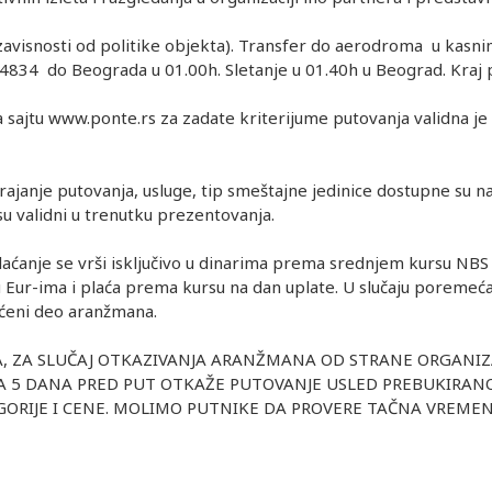
visnosti od politike objekta). Transfer do aerodroma u kasnim
Q4834 do Beograda u 01.00h. Sletanje u 01.40h u Beograd. Kraj
 sajtu www.ponte.rs za zadate kriterijume putovanja validna je
rajanje putovanja, usluge, tip smeštajne jedinice dostupne su na
u validni u trenutku prezentovanja.
Plaćanje se vrši isključivo u dinarima prema srednjem kursu NBS
u Eur-ima i plaća prema kursu na dan uplate. U slučaju poremećaj
aćeni deo aranžmana.
A, ZA SLUČAJ OTKAZIVANJA ARANŽMANA OD STRANE ORGANIZ
A 5 DANA PRED PUT OTKAŽE PUTOVANJE USLED PREBUKIRANO
GORIJE I CENE. MOLIMO PUTNIKE DA PROVERE TAČNA VREME