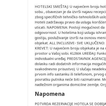
HOTELSKI SMEŠTAJ: U najvećem broju hotela 
sobu , obavezan je da izvrši najavu recepcij
zbog specifičnih tehničko-tehnoloških uslo
Hoteli zadržavaju pravo da uslugu korišće
uticati. NAPOMENA: Postoji mogućnost da ne
odgovornost. U hotelima koji uslugu ishra
gostiju, posluživanje izvrši na osnovu me
objekat. ALL INCLUSIVE- SVE UKLJUČENO: M
KREVET: U najvećem broju objekata je na ra
prostor u Vašoj sobi. KLIMA UREĐAJ: Funkci
individualni uređaj. PREDSTAVNIK AGENCIJE
dolasku radi dodatnih informacija mogućih 
svakodnevno prisustvo). U slučaju neadek
prvom info sastanku ili telefonom, prvog
povratku putnika neće biti razmatrane. Moli
nadležnim organima domicilne zemlje. Org
Napomena
POTVRDA REZERVACIJE HOTELA SE DOBIJA 48