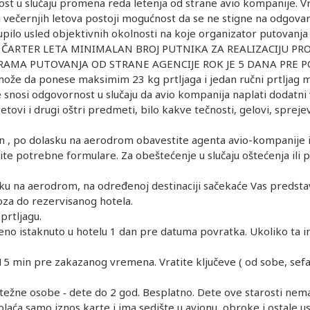
t u slučaju promena reda letenja od strane avio kompanije. Vr
 i večernjih letova postoji mogućnost da se ne stigne na odgova
tupilo usled objektivnih okolnosti na koje organizator putovanja
 ČARTER LETA MINIMALAN BROJ PUTNIKA ZA REALIZACIJU PRO
RAMA PUTOVANJA OD STRANE AGENCIJE ROK JE 5 DANA PRE 
že da ponese maksimim 23 kg prtljaga i jedan ručni prtljag ma
e snosi odgovornost u slučaju da avio kompanija naplati dodatni 
ovi i drugi oštri predmeti, bilo kakve tečnosti, gelovi, sprejev
ćen , po dolasku na aerodrom obavestite agenta avio-kompanije i
e potrebne formulare. Za obeštećenje u slučaju oštećenja ili p
a aerodrom, na određenoj destinaciji sačekaće Vas predstavni
voza do rezervisanog hotela.
prtljagu.
o istaknuto u hotelu 1 dan pre datuma povratka. Ukoliko ta inf
15 min pre zakazanog vremena. Vratite ključeve ( od sobe, sefa
ne osobe ‐ dete do 2 god. Besplatno. Dete ove starosti nema s
plaća samo iznos karte i ima sedište u avionu, obroke i ostale 