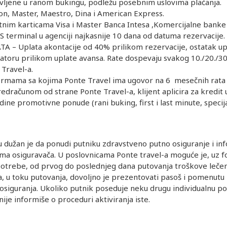
avljene u ranom bukingu, podležu posebnim uslovima plaćanja.
on, Master, Maestro, Dina i American Express.
nim karticama Visa i Master Banca Intesa ,Komercijalne banke 
S terminal u agenciji najkasnije 10 dana od datuma rezervacije.
– Uplata akontacije od 40% prilikom rezervacije, ostatak u
atoru prilikom uplate avansa. Rate dospevaju svakog 10./20./30
 Travel-a.
mama sa kojima Ponte Travel ima ugovor na 6 mesečnih rata
računom od strane Ponte Travel-a, klijent aplicira za kredit 
edine promotivne ponude (rani buking, first i last minute, speci
užan je da ponudi putniku zdravstveno putno osiguranje i info
a osiguravača. U poslovnicama Ponte travel-a moguće je, uz fo
u potrebe, od prvog do poslednjeg dana putovanja troškove lečen
a, u toku putovanja, dovoljno je prezentovati pasoš i pomenutu 
siguranja. Ukoliko putnik poseduje neku drugu individualnu po
je informiše o proceduri aktiviranja iste.