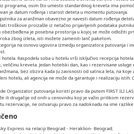
 iz programa, osim što umesto standardnog kreveta ima pomoćn
van je datum rođenja i starost deteta u momentu putovanja.
utnika za aranžman obavezno je navesti datum rođenja deteta k
ati troškove proizašle iz netačno prijavljenih podataka putnika
obezbeđena je posebna prostorija u kojoj se može odložiti prtlja
broka zbog izleta, isti možete zameniti lanč paketom.
ategorija na osnovu ugovora izmedju organizatora putovanja i i
st.
e hotela. Raspodelu soba u hotelu vrši isključivo recepcija hote
e, veličinu kreveta. Jedan hotelski dan, kao i rezervisane uslu
mana, bez obzira kada (u zavisnosti od satnica leta, na koje ag
đeni hotelu, ali agencija ne može da garantuje i realizaciju istih
e Organizator putovanja koristi pravo da putem FIRST ILI L
ili drugačije od onih u cenovniku koji je važio prilikom rezervac
 rezervacije, ne ostvaruju pravo za nadoknadu na ime razlike 
učeno
ky Express na relaciji Beograd - Heraklion- Beograd;