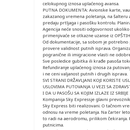
celokupnog iznosa uplaćenog avansa.
PUTNA DOKUMENTA: Avionske karte, vaučer
zakazanog vremena poletanja, na šalteru 
predaju prtljaga i pasošku kontrolu. Plani
Agencija neće snositi odgovornost ukoliko 
primenjivaće se otkazne uzanse iz OPŠTI
Od dokumentacije, sa sobom je potrebno p
provere validnost putnih isprava. Organiz
pogranične ili imigracione vlasti ne odobre 
Sve posledice gubitka ili krađe pasoša tok
Refundiranje uplaćenog iznosa za putovanj
i ne ceni valjanost putnih i drugih isprava.
SVI STRANI DRŽAVLJANI KOJI KORISTE U
USLOVIMA PUTOVANJA U VEZI SA ZDRAVST
I DA U PASOŠU SA KOJIM IZLAZE IZ SRBI
Kompanija Sky Expressje glavni prevoznik 
Sky Express biti realizovani. O tačnom vre
odnosu na vreme poletanja. Na čarter leto
to radi na aerodromu, prilikom čekiranja
putnicima.