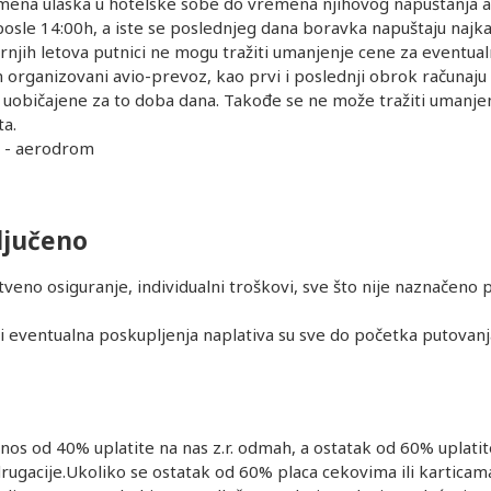
na ulaska u hotelske sobe do vremena njihovog napuštanja a u 
posle 14:00h, a iste se poslednjeg dana boravka napuštaju najka
večernjih letova putnici ne mogu tražiti umanjenje cene za eventua
rganizovani avio-prevoz, kao prvi i poslednji obrok računaju se
uobičajene za to doba dana. Takođe se ne može tražiti umanjenj
ta.
l - aerodrom
ljučeno
avstveno osiguranje, individualni troškovi, sve što nije nazn
 eventualna poskupljenja naplativa su sve do početka putovanj
s od 40% uplatite na nas z.r. odmah, a ostatak od 60% uplatite
acije.Ukoliko se ostatak od 60% placa cekovima ili karticama n