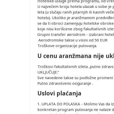
Hotelske usluge prema programu, od vreme
U najvećem broju hotela ulazak u sobe je 
leta (u slučaju ranih jutarnjih ili kasnih 
hotelu). Ukoliko je aranžmanom predviđen o
se da ti obroci zamenjuju hotelske obroke 
koje nisu korišcene zbog fakultativnih izle
Grupni transfer aerodrom - izabrani hote
Aerodromske takse u visini od 50 EUR
Troškove organizacije putovanja.
U cenu aranžmana nije uk
Troškovi fakultativnih izleta ,putno zdr
UKLJUČUJE:"
Sve navedene takse su podložne promeni i
Putno zdravstveno osiguranje .
Uslovi plaćanja
1. UPLATA DO POLASKA - Molimo Vas da izno
konkretan program putovanja ne nalaze drug