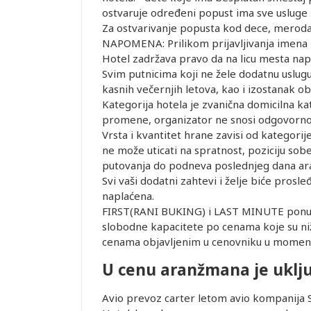
ostvaruje određeni popust ima sve usluge
Za ostvarivanje popusta kod dece, meroda
NAPOMENA: Prilikom prijavljivanja imena p
Hotel zadržava pravo da na licu mesta napl
Svim putnicima koji ne žele dodatnu uslugu 
kasnih večernjih letova, kao i izostanak o
Kategorija hotela je zvanična domicilna k
promene, organizator ne snosi odgovorno
Vrsta i kvantitet hrane zavisi od kategorij
ne može uticati na spratnost, poziciju sob
putovanja do podneva poslednjeg dana aranž
Svi vaši dodatni zahtevi i želje biće prosle
naplaćena.
FIRST(RANI BUKING) i LAST MINUTE ponud
slobodne kapacitete po cenama koje su niže 
cenama objavljenim u cenovniku u momentu
U cenu aranžmana je uklj
Avio prevoz carter letom avio kompanija S