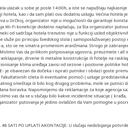
ulazak u sobe je posle 14:00h, a iste se napuštaju najkasnije 
i hotela, kao i da sam plati ovu dodatnu uslugu. Većina hotela je
va u Grčkoj, organizator nije u mogućnosti da garantuje konstan
nja Wi-Fi konekcije dodatno naplaćuju, za šta organizator puto
ki od sadržaja hotela trenutno nije u funkciji usled objektivni
ne služe po principu švedskog stola ( samoposluživanje) postoj
ni-a, sto se ne smatra promenom aranžmana. Strogo je zabranjen
olimo Vas da prilikom potpisivanja ugovora, preuzmete i all i
sklapanje, drvene ili metalne konstrukcije ili fotelje na raskla
onisanje klima uređaja zavisi od sezone i poslovne politike ho
- je obavezan da dočeka i isprati putnike i obilazi goste prem
fakultativnih izleta ili eventualne pomoći ( usluge predstavni
vatnog smeštaja ili bilo kog drugog problema, mole se putnici
 dana boravka. Napominjemo da reklamacije za koje agencija sa
mo vas da se u slučaju bilo kakve incidentne situacije ( krađa, t
anizator putovanja je jedino ovlašćen da Vam pomogne u posre
 SATI PO UPLATI AKONTACIJE. U slučaju nedobijanja potvrde, 