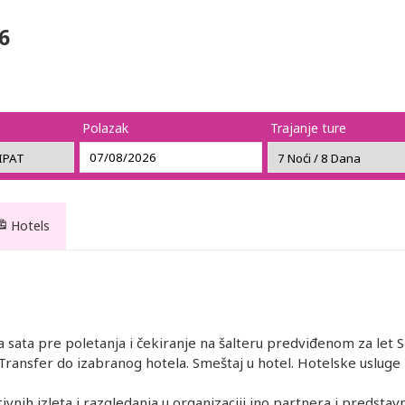
6
Polazak
Trajanje ture
Hotels
sata pre poletanja i čekiranje na šalteru predviđenom za let
. Transfer do izabranog hotela. Smeštaj u hotel. Hotelske uslu
vnih izleta i razgledanja u organizaciji ino partnera i predstavn