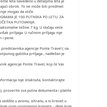
eme leta navedeno u detaljima leta je
rajući obrok. To ne može biti predmet
 nije mogao da utiče.
GRAMA JE 100 PUTNIKA PO LETU. ZA
POČETKA PUTOVANJA.
ksimalne težine 7 kg. U slučaju veće
višak prtljaga. U ručnom prtljagu nije
i i pene.
 predstavnika agencije Ponte Travel ( na
otpunog gubitka prtljaga , nadležan je
k agencije Ponte Travel, koji će Vas
ormacija nije istaknuta, kontaktirajte
), proverite sva putna dokumenta i platite
edište u avionu, ishranu, a ni krevet u
usluge osim sopstvenog kreveta. ‐ dete koje