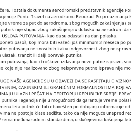
e, i ostala dokumenta aerodromski predstavnik agencije Pon
agencije Ponte Travel na aerodromu Beograd. Po preuzimanju ka
rajte vreme za put do aerodroma, zbog mogućih zakašnjenja ( sao
putnik nije stigao zbog zakašnjenja u dolasku na aerodrom da se
H USLOVA PUTOVANJA- kao da su odustali na dan polaska.
oneti pasoš, koji mora biti važeći još minimum 3 meseca po p
ator putovanja ne snosi bilo kakvu odgovornost zbog neispravnog
ulazak, tranzit ili dalji boravak putnika.
om putovanja, kao i troškove izdavanja nove putne isprave, sno
e koje nije realizovano zbog neispravne putne isprave nije mo
SLUGE NAŠE AGENCIJE SU U OBAVEZI DA SE RASPITAJU O VIZN
VENIM, CARINSKIM ILI GRANIČNIM FORMALNOSTIMA KOJI VAŽ
JE IMAJU ULAZNI PEČAT NA TERITORIJU REPUBLIKE SRBIJE. PRE
putnika i agencija nije u mogućnosti da garantuje vreme polas
menu leta putnik će biti obavešten po dobijanju informacije od a
vima ne postoje klase sedišta, tako da nije moguće unapred rez
. Prema međunarodnim standardima, u slučejevima kašnjenja le