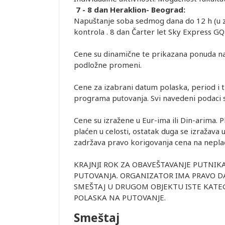
7 - 8 dan Heraklion- Beograd:
Napuštanje soba sedmog dana do 12 h (u za
kontrola . 8 dan Čarter let Sky Express G
Cene su dinamične te prikazana ponuda na
podložne promeni.
Cene za izabrani datum polaska, period i t
programa putovanja. Svi navedeni podaci s
Cene su izražene u Eur-ima ili Din-arima. 
plaćen u celosti, ostatak duga se izražava 
zadržava pravo korigovanja cena na nepl
KRAJNJI ROK ZA OBAVEŠTAVANJE PUTNIK
PUTOVANJA. ORGANIZATOR IMA PRAVO D
SMEŠTAJ U DRUGOM OBJEKTU ISTE KATE
POLASKA NA PUTOVANJE.
Smeštaj