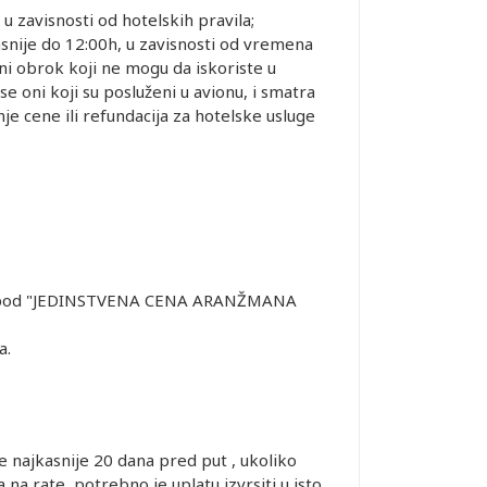
zavisnosti od hotelskih pravila;
snije do 12:00h, u zavisnosti od vremena
lni obrok koji ne mogu da iskoriste u
 oni koji su posluženi u avionu, i smatra
e cene ili refundacija za hotelske usluge
ačeno pod "JEDINSTVENA CENA ARANŽMANA
a.
 najkasnije 20 dana pred put , ukoliko
a rate, potrebno je uplatu izvrsiti u isto