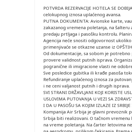
POTVRDA REZERVACIJE HOTELA SE DOBIJA 48
celokupnog iznosa uplaćenog avansa.
PUTNA DOKUMENTA: Avionske karte, vaučer
zakazanog vremena poletanja, na šalteru 
predaju prtljaga i pasošku kontrolu. Plani
Agencija neće snositi odgovornost ukoliko 
primenjivaće se otkazne uzanse iz OPŠTI
Od dokumentacije, sa sobom je potrebno p
provere validnost putnih isprava. Organiz
pogranične ili imigracione vlasti ne odobre 
Sve posledice gubitka ili krađe pasoša tok
Refundiranje uplaćenog iznosa za putovanj
i ne ceni valjanost putnih i drugih isprava.
SVI STRANI DRŽAVLJANI KOJI KORISTE U
USLOVIMA PUTOVANJA U VEZI SA ZDRAVST
I DA U PASOŠU SA KOJIM IZLAZE IZ SRBI
Kompanija Air Srbija je glavni prevoznik 
Srbija biti realizovani. O tačnom vremenu l
na vreme poletanja. Na čarter letovima ne 
na aerodromu, prilikom čekiranja. Prema 