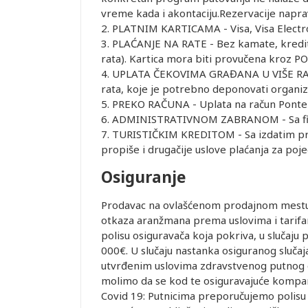
vreme kada i akontaciju.Rezervacije napr
2. PLATNIM KARTICAMA - Visa, Visa Electr
3. PLAĆANJE NA RATE - Bez kamate, kredit
rata). Kartica mora biti provučena kroz PO
4. UPLATA ČEKOVIMA GRAĐANA U VIŠE RATA 
rata, koje je potrebno deponovati organiz
5. PREKO RAČUNA - Uplata na račun Ponte
6. ADMINISTRATIVNOM ZABRANOM - Sa fir
7. TURISTIČKIM KREDITOM - Sa izdatim pred
propiše i drugačije uslove plaćanja za poj
Osiguranje
Prodavac na ovlašćenom prodajnom mestu d
otkaza aranžmana prema uslovima i tarifam
polisu osiguravača koja pokriva, u slučaj
000€. U slučaju nastanka osiguranog slučaj
utvrđenim uslovima zdravstvenog putnog o
molimo da se kod te osiguravajuće kompan
Covid 19: Putnicima preporučujemo polisu 