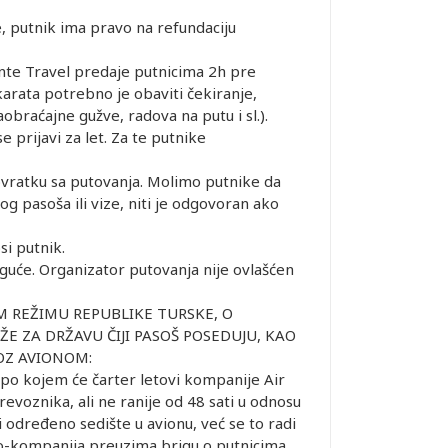
putnik ima pravo na refundaciju
te Travel predaje putnicima 2h pre
rata potrebno je obaviti čekiranje,
braćajne gužve, radova na putu i sl.).
 prijavi za let. Za te putnike
vratku sa putovanja. Molimo putnike da
 pasoša ili vize, niti je odgovoran ako
si putnik.
guće. Organizator putovanja nije ovlašćen
OM REŽIMU REPUBLIKE TURSKE, O
E ZA DRŽAVU ČIJI PASOŠ POSEDUJU, KAO
VOZ AVIONOM:
 po kojem će čarter letovi kompanije Air
evoznika, ali ne ranije od 48 sati u odnosu
 određeno sedište u avionu, već se to radi
o-kompanija preuzima brigu o putnicima.