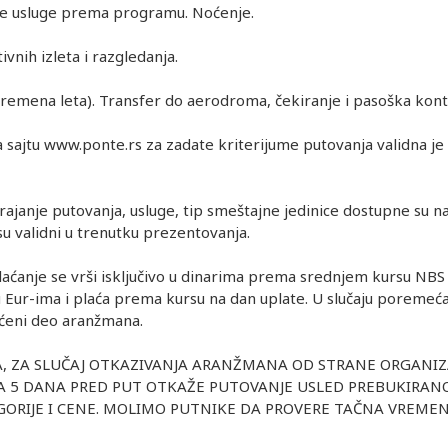
ske usluge prema programu. Noćenje.
ivnih izleta i razgledanja.
vremena leta). Transfer do aerodroma, čekiranje i pasoška kont
sajtu www.ponte.rs za zadate kriterijume putovanja validna je
rajanje putovanja, usluge, tip smeštajne jedinice dostupne su na
u validni u trenutku prezentovanja.
Plaćanje se vrši isključivo u dinarima prema srednjem kursu NBS
u Eur-ima i plaća prema kursu na dan uplate. U slučaju poremećaj
aćeni deo aranžmana.
A, ZA SLUČAJ OTKAZIVANJA ARANŽMANA OD STRANE ORGANIZ
A 5 DANA PRED PUT OTKAŽE PUTOVANJE USLED PREBUKIRANO
GORIJE I CENE. MOLIMO PUTNIKE DA PROVERE TAČNA VREME